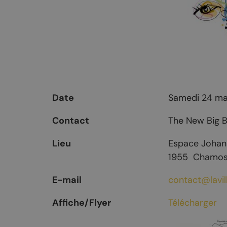
Mayens-de-Chamoson
Agence de l
St-Valentin
Devenir log
Chasse et menus d'automne
La brisolée
Date
Samedi 24 ma
Contact
The New Big B
Lieu
Espace Johann
1955
Chamo
E-mail
contact@lavi
Affiche/Flyer
Télécharger