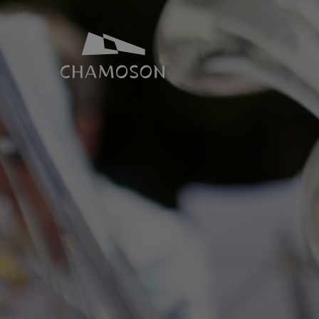
NOTRE IDENTITÉ
SALLES ET 
Histoire
Espace Joh
Géographie
Toutes nos s
Les laves torrentielles
Places de p
Livres, recettes, chansons
Le PDR Chamoson
Galeries d’images