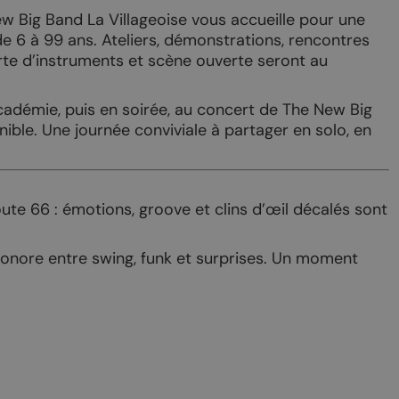
t-Pierre-de-Clages
Offres oenotouristiques
w Big Band La Villageoise vous accueille pour une
de 6 à 99 ans. Ateliers, démonstrations, rencontres
t-Pierre
Sentier du Cep à la Cime
rte d’instruments et scène ouverte seront au
se du Livre
Rando dans le vignoble
Académie, puis en soirée, au concert de The New Big
Chamoson
Les Caves
ible. Une journée conviviale à partager en solo, en
rt
Confrérie du Johannis
te 66 : émotions, groove et clins d’œil décalés sont
sonore entre swing, funk et surprises. Un moment
PRÈS DE CHEZ NOUS
onnalisés
Ovronnaz
vin
Coteaux du Soleil –
Derborence
ourmands
La Tzoumaz