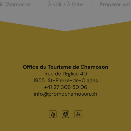
ir Chamoson
À voir / À faire
Préparer vot
Office du Tourisme de Chamoson
Rue de l’Eglise 40
1955
St-Pierre-de-Clages
+41 27 306 50 06
info@promochamoson.ch