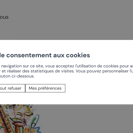
casion
Saillon
sous
Valais
Valais côté plaine
de consentement aux cookies
navigation sur ce site, vous acceptez l'utilisation de cookies pour 
 et réaliser des statistiques de visites. Vous pouvez personnaliser l'u
bouton ci-dessous.
out refuser
Mes préférences
COMMERCES
hambres d’hôtes
Produits du terroir
de vacances
Les caves
rs