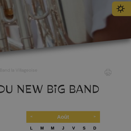
and la Villageoise
DU NEW BIG BAND
Août
SPORT
L
M
M
J
V
S
D