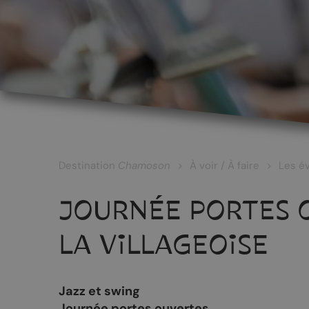
LES CÉPAGES ET LES VINS
Les vins blancs
Les vins rouges
Les vins rosés
Destination
Chamoson
À voir / À faire
Les é
Les vins surmaturés
JOURNÉE PORTES 
Le Johannis
LA VILLAGEOISE
RANDONNÉES
PATRIMOINE
Jazz et swing
Journée portes ouvertes