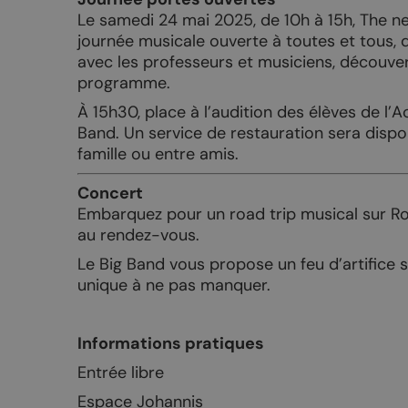
Découvrir Chamoson à pied
Eglise de S
Le samedi 24 mai 2025, de 10h à 15h, The ne
journée musicale ouverte à toutes et tous, 
Le Chemin du Vignoble
Village de S
avec les professeurs et musiciens, découve
Le Chemin du vignoble Fully,
Village suis
programme.
Saillon, Leytron, Chamoson
À 15h30, place à l’audition des élèves de l’
Eglise de 
Band. Un service de restauration sera dispon
Le Tour des Muverans
Galeries d’a
famille ou entre amis.
Randonnées hivernales
Concert
Embarquez pour un road trip musical sur Rou
au rendez-vous.
Le Big Band vous propose un feu d’artifice 
LES ÉVÉNEMENTS
SHOPPING
unique à ne pas manquer.
Agenda général
Objets pers
Informations pratiques
La Fête de la Taille
Acheter du 
Entrée libre
Les Caves ouvertes
Cadeaux g
Espace Johannis