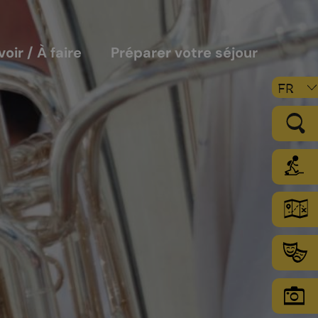
voir / À faire
Préparer votre séjour
FR
LE VIGNOBLE
Les sols
Le climat
Les secteurs d’encépagement
Chamoson Grand Cru
L’environnement une priorité