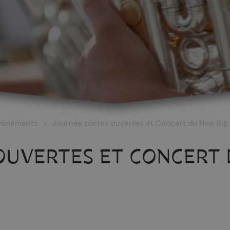
vénements
Journée portes ouvertes et Concert du New Big B
OUVERTES ET CONCERT 
 ET CULTURE
ŒNOTOURISME