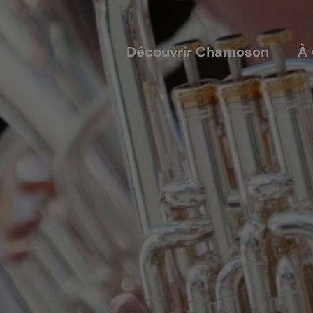
Découvrir Chamoson
À 
COUVERTS
NOS ACTEURS
annis
Les entreprises
alles
Les sociétés locales
ique-nique
Les caves
L'AVTC
Le GACIC
Les structures viticoles