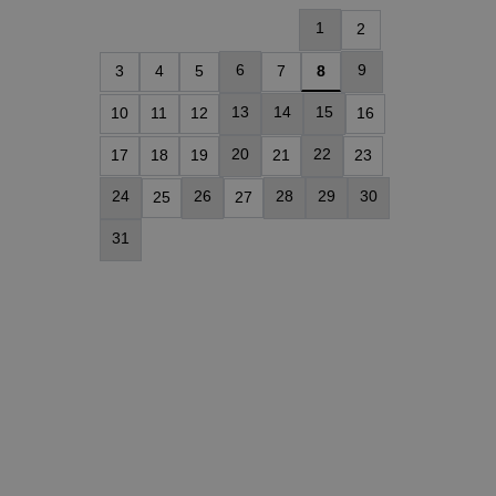
À vélo
1
2
L’escalade
6
9
3
4
5
7
8
Le centre nordique
13
14
15
10
11
12
16
20
22
17
18
19
21
23
24
26
28
29
30
25
27
31