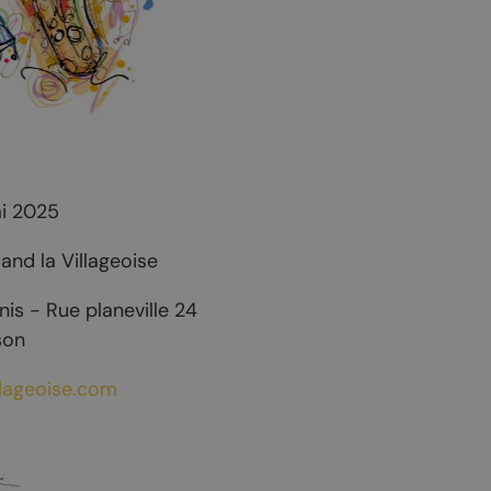
ocation
eur
i 2025
and la Villageoise
is - Rue planeville 24
son
llageoise.com