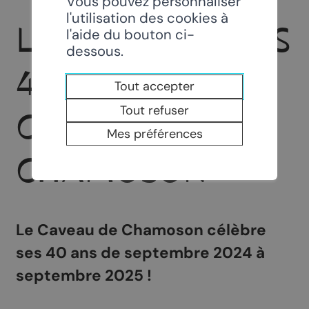
Vous pouvez personnaliser
l'utilisation des cookies à
LANCEMENT DES
l'aide du bouton ci-
dessous.
40 ANS DU
Tout accepter
Tout refuser
CAVEAU DE
Mes préférences
CHAMOSON
Le Caveau de Chamoson célèbre
ses 40 ans de septembre 2024 à
septembre 2025 !