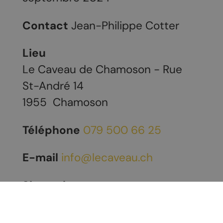
Contact
Jean-Philippe Cotter
Lieu
Le Caveau de Chamoson - Rue
St-André 14
1955
Chamoson
Téléphone
079 500 66 25
E-mail
info@lecaveau.ch
Site web
https://www.lecaveau.ch/