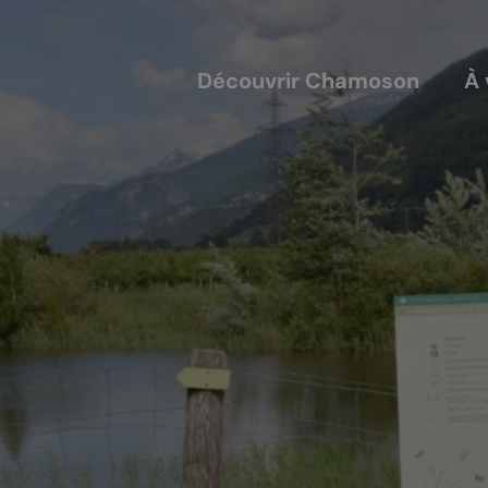
Découvrir Chamoson
À 
COUVERTS
NOS ACTEURS
annis
Les entreprises
alles
Les sociétés locales
ique-nique
Les caves
L'AVTC
Le GACIC
Les structures viticoles