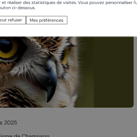
casion
 et réaliser des statistiques de visites. Vous pouvez personnaliser l'u
bouton ci-dessous.
Saillon
out refuser
Mes préférences
Valais
Valais côté plaine
COMMERCES
hambres d’hôtes
Produits du terroir
de vacances
Les caves
s 2025
rs
urisme de Chamoson