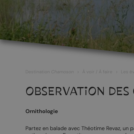
LES CÉPAGES ET LES VINS
Les vins blancs
Les vins rouges
Les vins rosés
Destination
Chamoson
À voir / À faire
Les é
Les vins surmaturés
OBSERVATION DES 
Le Johannis
Ornithologie
RANDONNÉES
PATRIMOINE
Partez en balade avec Théotime Revaz, un p