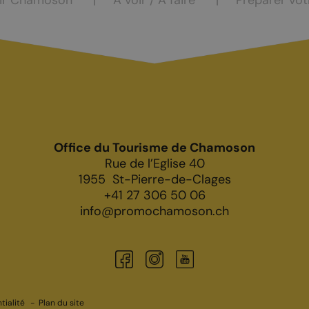
ir Chamoson
À voir / À faire
Préparer vot
Office du Tourisme de Chamoson
Rue de l’Eglise 40
1955
St-Pierre-de-Clages
+41 27 306 50 06
info@promochamoson.ch
tialité
Plan du site