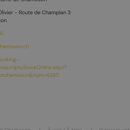
ocation
Olivier - Route de Champlan 3
eur
son
06
hamoson.ch
booking-
msscripts/bookOnline.aspx?
=otchamoson&num=4380