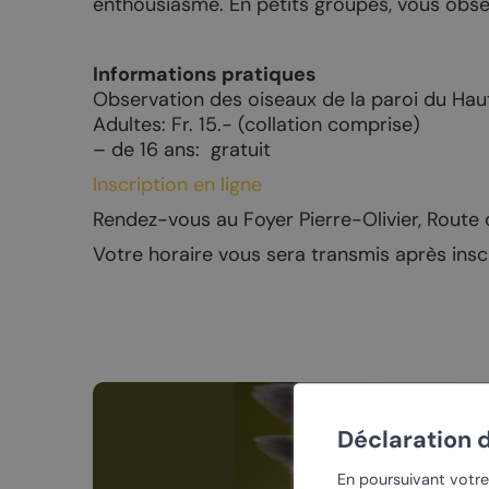
enthousiasme. En petits groupes, vous obser
Découvrir Chamoson à pied
Eglise de S
Le Chemin du Vignoble
Village de S
Informations pratiques
Le Chemin du vignoble Fully,
Village suis
Observation des oiseaux de la paroi du Hau
Saillon, Leytron, Chamoson
Adultes: Fr. 15.- (collation comprise)
Eglise de 
– de 16 ans: gratuit
Le Tour des Muverans
Galeries d’a
Inscription en ligne
Randonnées hivernales
Rendez-vous au Foyer Pierre-Olivier, Rout
Votre horaire vous sera transmis après insc
LES ÉVÉNEMENTS
SHOPPING
Agenda général
Objets pers
La Fête de la Taille
Acheter du 
Déclaration 
Les Caves ouvertes
Cadeaux g
En poursuivant votre 