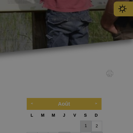
Août
L
M
M
J
V
S
D
SPORT
1
2