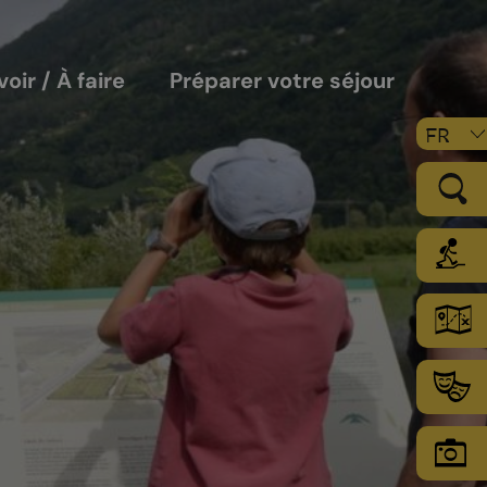
voir / À faire
Préparer votre séjour
FR
LE VIGNOBLE
Les sols
Le climat
Les secteurs d’encépagement
Chamoson Grand Cru
L’environnement une priorité