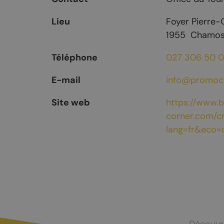
Mayens-de-Chamoson
Agence de l
Lieu
Foyer Pierre-
St-Valentin
Devenir log
1955
Chamo
Chasse et menus d'automne
Téléphone
027 306 50 
La brisolée
E-mail
info@promoc
Site web
https://www.
corner.com/c
lang=fr&eco