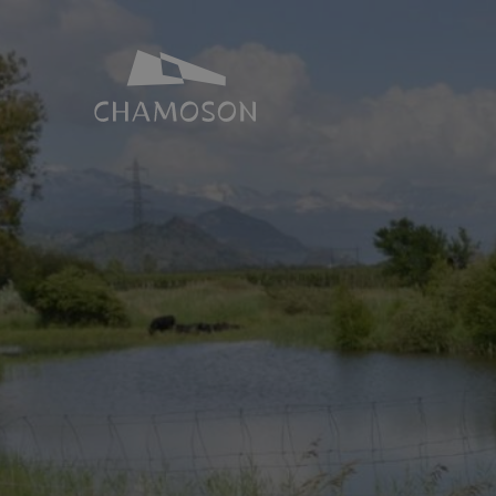
NOTRE IDENTITÉ
SALLES ET 
Histoire
Espace Joh
Géographie
Toutes nos s
Les laves torrentielles
Places de p
Livres, recettes, chansons
Le PDR Chamoson
Galeries d’images