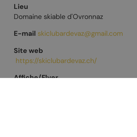
Lieu
Domaine skiable d'Ovronnaz
E-mail
skiclubardevaz@gmail.com
Site web
https://skiclubardevaz.ch/
Affiche/Flyer
Télécharger