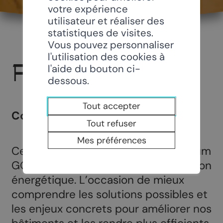
votre expérience
utilisateur et réaliser des
statistiques de visites.
Vous pouvez personnaliser
l'utilisation des cookies à
FORUM GO2050
l'aide du bouton ci-
dessous.
Tout accepter
Conférence
Tout refuser
Mes préférences
Cette année, la 3ème édition du forum
GO2050 mettra en avant la rénovation
énergétique. L’occasion de mieux
comprendre les solutions possibles et
les enjeux concrets pour améliorer nos