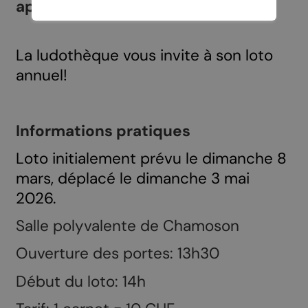
après-midi de jeu.
La ludothèque vous invite à son loto
annuel!
Informations pratiques
Loto initialement prévu le dimanche 8
mars, déplacé le dimanche 3 mai
2026.
Salle polyvalente de Chamoson
Ouverture des portes: 13h30
Début du loto: 14h