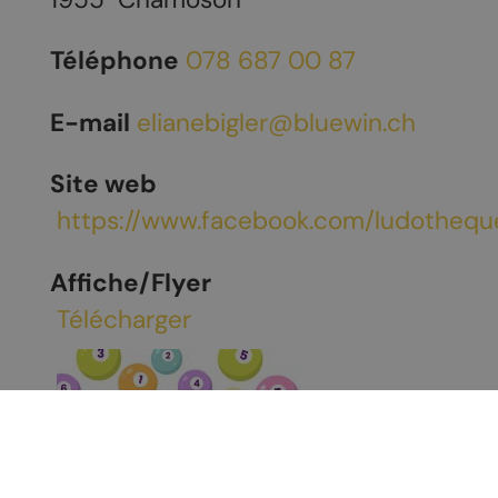
Téléphone
078 687 00 87
E-mail
elianebigler@bluewin.ch
Site web
https://www.facebook.com/ludotheq
Affiche/Flyer
Télécharger