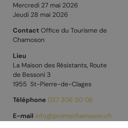
Mercredi 27 mai 2026
Jeudi 28 mai 2026
Contact
Office du Tourisme de
Chamoson
Lieu
La Maison des Résistants, Route
de Bessoni 3
1955
St-Pierre-de-Clages
Téléphone
027 306 50 06
E-mail
info@promochamoson.ch