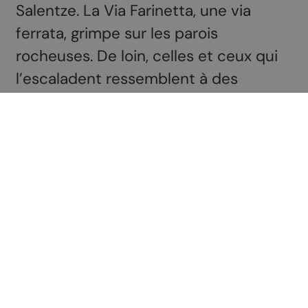
Salentze. La Via Farinetta, une via
ferrata, grimpe sur les parois
rocheuses. De loin, celles et ceux qui
l’escaladent ressemblent à des
fourmis. Après la descente par Saillon,
l’une des plus anciennes villes
médiévales de Suisse, des bains
thermaux en plaine invitent à retarder
le retour à la maison.
Infos pratiques
Toutes les informations sur :
https://www.suisse-
rando.ch/fr/propositions-de-