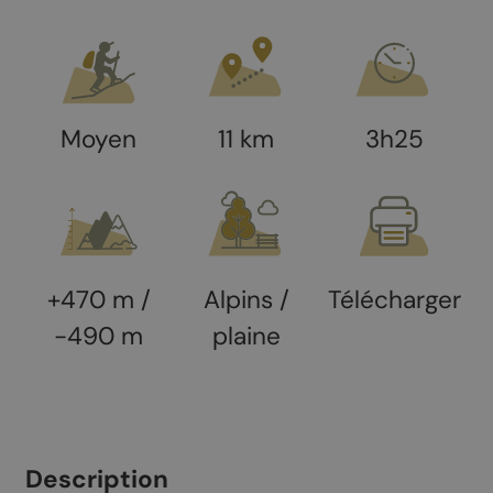
Moyen
11 km
3h25
+470 m /
Alpins /
Télécharger
-490 m
plaine
Description