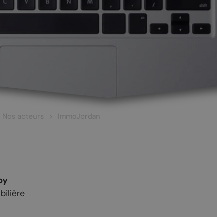
Nos acteurs
ImmoJordan
by
ilière
 ET CULTURE
ŒNOTOURISME