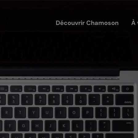
Découvrir Chamoson
À 
COUVERTS
NOS ACTEURS
annis
Les entreprises
alles
Les sociétés locales
ique-nique
Les caves
L'AVTC
Le GACIC
Les structures viticoles