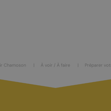
ocation
eur
ir Chamoson
À voir / À faire
Préparer vot