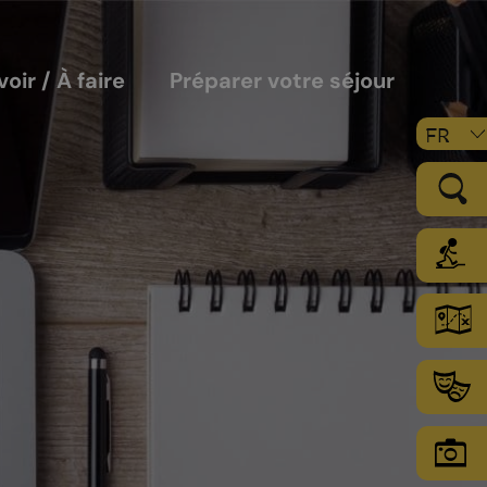
voir / À faire
Préparer votre séjour
FR
LE VIGNOBLE
Les sols
Le climat
Les secteurs d’encépagement
Chamoson Grand Cru
L’environnement une priorité