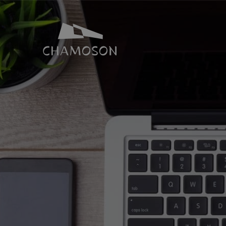
NOTRE IDENTITÉ
SALLES ET 
Histoire
Espace Joh
Géographie
Toutes nos s
Les laves torrentielles
Places de p
Livres, recettes, chansons
Le PDR Chamoson
Galeries d’images