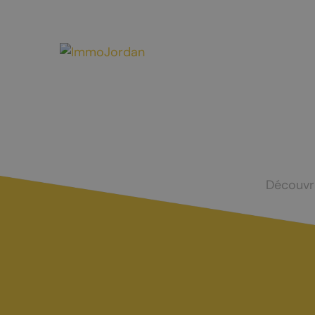
Mayens-de-Chamoson
Agence de l
St-Valentin
Devenir log
Chasse et menus d'automne
La brisolée
Découvr