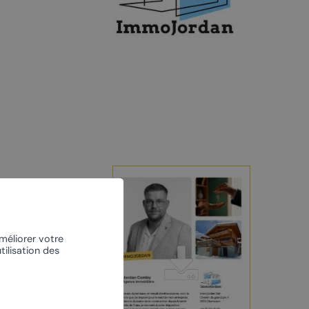
À vélo
L’escalade
Le centre nordique
améliorer votre
tilisation des