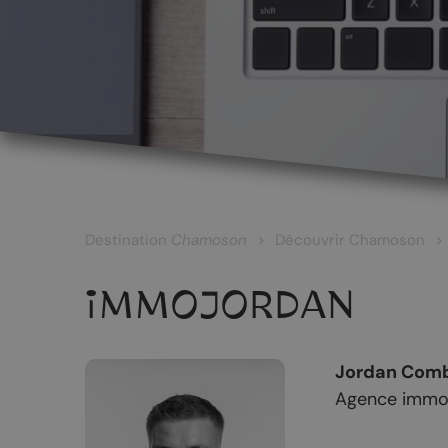
LES CÉPAGES ET LES VINS
Les vins blancs
Les vins rouges
Les vins rosés
Destination
Chamoson
Découvrir Chamoson
Les vins surmaturés
IMMOJORDAN
Le Johannis
Jordan Com
Agence immob
RANDONNÉES
PATRIMOINE