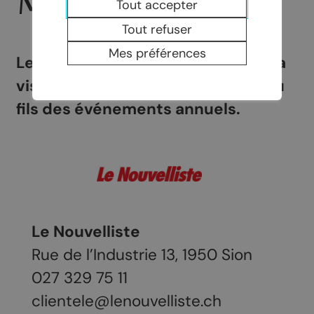
MÉDIAS
Tout accepter
Tout refuser
Mes préférences
Les partenaires médias assurent la
visibilité des Vins de Chamoson au
fils des événements annuels.
Le Nouvelliste
Rue de l’Industrie 13, 1950 Sion
027 329 75 11
clientele@lenouvelliste.ch