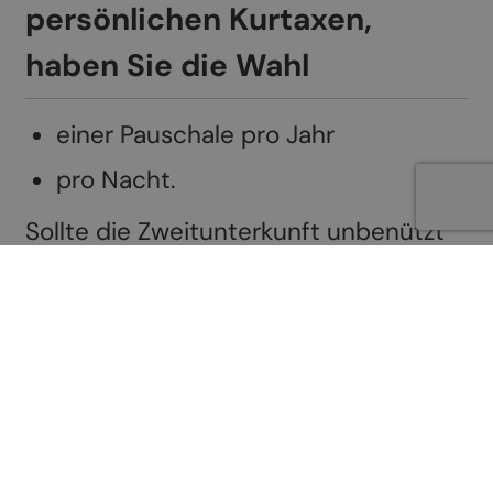
persönlichen Kurtaxen,
haben Sie die Wahl
einer Pauschale pro Jahr
pro Nacht.
Sollte die Zweitunterkunft unbenützt
sein, sind die Angaben Ihres
Stromzählers vom 31. Oktober bis zum
1. November des betroffenen Jahres
massgebend. Diese Angaben sind uns
zu unterbreiten. Mangels Angaben
(Uebernachtungen / Nichtbenützung)
wird eine Pauschaltaxe angewendet..