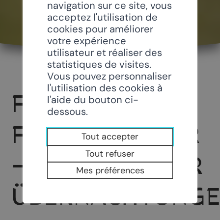
navigation sur ce site, vous
acceptez l'utilisation de
cookies pour améliorer
votre expérience
utilisateur et réaliser des
statistiques de visites.
Vous pouvez personnaliser
l'utilisation des cookies à
FRAGEBOGEN
l'aide du bouton ci-
dessous.
FÜR VERMIETER
Tout accepter
Tout refuser
– MELDUNG DER
Mes préférences
ÜBERNACHTUNG