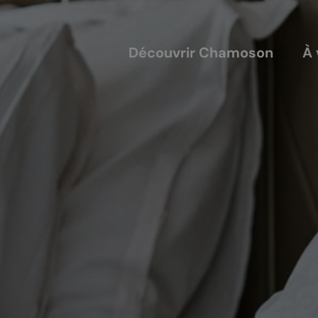
Découvrir Chamoson
À 
COUVERTS
NOS ACTEURS
annis
Les entreprises
alles
Les sociétés locales
ique-nique
Les caves
L'AVTC
Le GACIC
Les structures viticoles