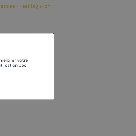
À vélo
acances-l-ambigu-ch
L’escalade
Le centre nordique
améliorer votre
tilisation des