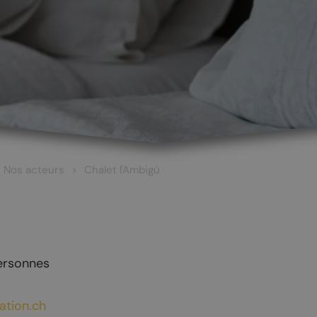
Nos acteurs
Chalet l'Ambigú
ersonnes
 ET CULTURE
ŒNOTOURISME
ation.ch