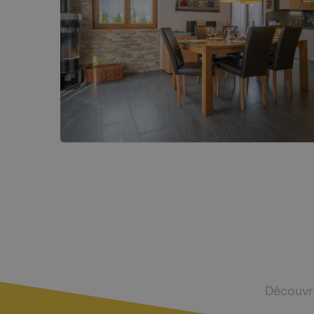
Nuit de la randonnée
Livres d’oc
Bal du 1er août
La Fête du Livre
Truffes et Vins de Chamoson
La Saint-André
Annoncer votre événement
MANGER
DORMIR
Tous les restaurants
Hôtels et c
Chamoson
Logements 
Découvr
St-Pierre-de-Clages
Camping-ca