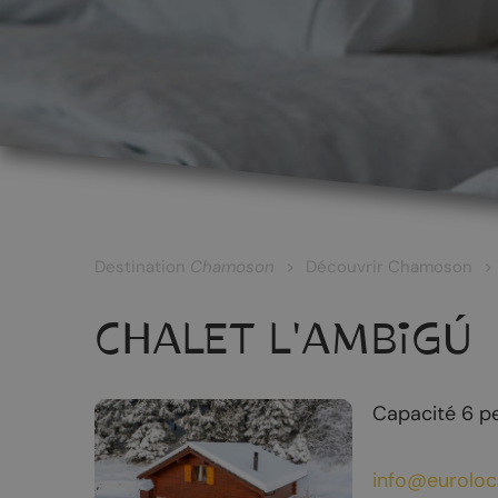
LES CÉPAGES ET LES VINS
Les vins blancs
Les vins rouges
Les vins rosés
Destination
Chamoson
Découvrir Chamoson
Les vins surmaturés
CHALET L'AMBIGÚ
Le Johannis
Capacité 6 p
RANDONNÉES
PATRIMOINE
info@euroloc