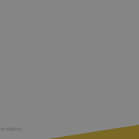
CONTACT ET INFOS PRATIQUES
Office du tourisme
Accès et transports
re séjour
Brochures touristiques