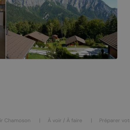
casion
Saillon
Valais
Valais côté plaine
COMMERCES
hambres d’hôtes
Produits du terroir
de vacances
Les caves
ir Chamoson
À voir / À faire
Préparer vot
rs