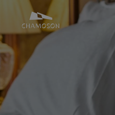
NOTRE IDENTITÉ
SALLES ET 
Histoire
Espace Joh
Géographie
Toutes nos s
Les laves torrentielles
Places de p
Livres, recettes, chansons
Le PDR Chamoson
Galeries d’images