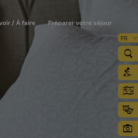
voir / À faire
Préparer votre séjour
FR
LE VIGNOBLE
Les sols
Le climat
Les secteurs d’encépagement
Chamoson Grand Cru
L’environnement une priorité