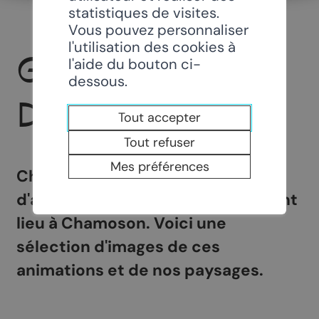
statistiques de visites.
Vous pouvez personnaliser
l'utilisation des cookies à
GALERIES
l'aide du bouton ci-
dessous.
D’IMAGES
Tout accepter
Tout refuser
Mes préférences
Chaque année, un panel varié
d'activités et de manifestations ont
lieu à Chamoson. Voici une
sélection d'images de ces
animations et de nos paysages.