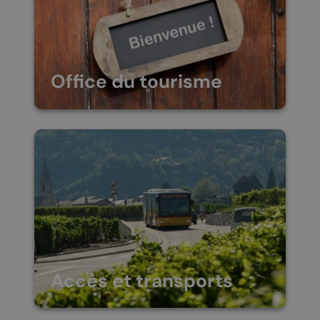
Office du tourisme
Les bureaux de l’Association
pour la valorisation du terroir
de Chamoson (AVTC)
accueillent le public et
assurent la fonction d’Office
du Tourisme. Un lieu
d’échange ouvert aux
visiteurs…
Accès et transports
La commune de Chamoson