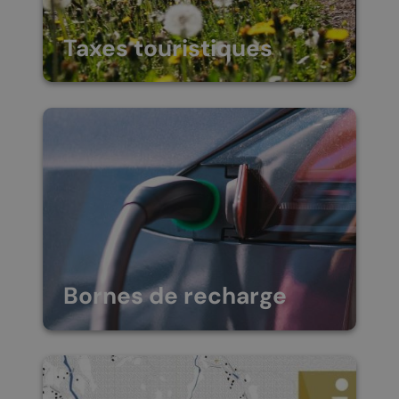
Taxes touristiques
En tant que propriétaire
d’une résidence secondaire,
ou client de l’un des logeurs
de la commune de
Chamoson, vous êtes soumis
aux taxes touristiques. Les
barèmes sont détaillés ci-
dessous et…
Bornes de recharge
Les espacements suivants
sont à disposition pour
recharger votre véhicule