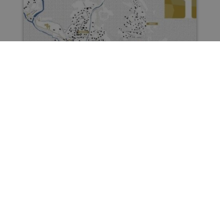
électrique sur la commune
de Chamoson.
Carte interactive
Découvrir Chamoson