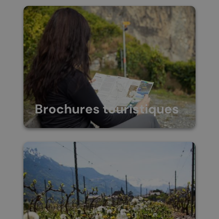
est idéalement située en
Valais Central, à mi-chemin
entre Sion et Martigny. La
commune est desservie par
le train ainsi que par le bus.
Une sortie d’autoroute se
situe à…
Brochures touristiques
Les brochures sont à votre
disposition à l’office du
tourisme ou envoyées par
courrier sur demande.