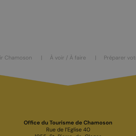
ocation
eur
ir Chamoson
À voir / À faire
Préparer vot
Office du Tourisme de Chamoson
Rue de l’Eglise 40