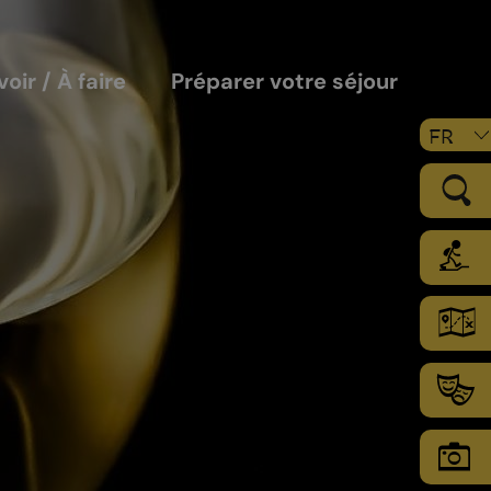
voir / À faire
Préparer votre séjour
FR
LE VIGNOBLE
Les sols
Le climat
Les secteurs d’encépagement
Chamoson Grand Cru
L’environnement une priorité