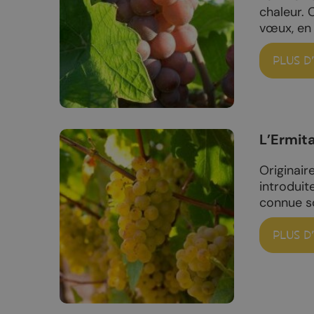
Nuit de la randonnée
Livres d’oc
chaleur. 
vœux, en 
Bal du 1er août
La Fête du Livre
PLUS D
Truffes et Vins de Chamoson
La Saint-André
Annoncer votre événement
L’Ermit
Originair
introduit
connue s
MANGER
DORMIR
PLUS D
Tous les restaurants
Hôtels et c
Chamoson
Logements 
St-Pierre-de-Clages
Camping-ca