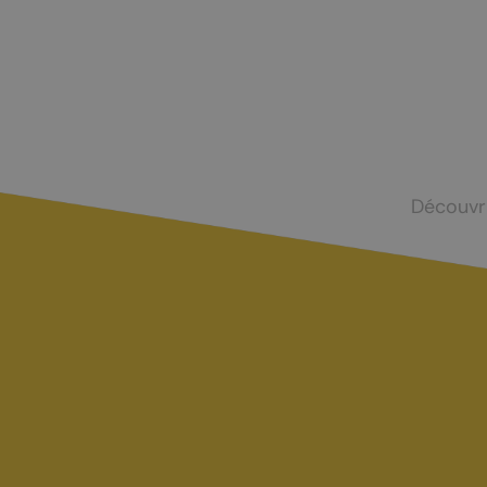
Mayens-de-Chamoson
Agence de l
St-Valentin
Devenir log
Chasse et menus d'automne
La brisolée
Découvr