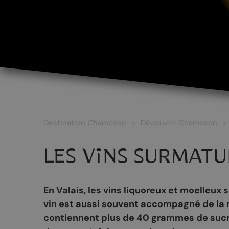
LES CÉPAGES ET LES VINS
Les vins blancs
Les vins rouges
Les vins rosés
Destination
Chamoson
Découvrir Chamoson
Les vins surmaturés
LES VINS SURMAT
Le Johannis
En Valais, les vins liquoreux et moelleux
vin est aussi souvent accompagné de la 
RANDONNÉES
PATRIMOINE
contiennent plus de 40 grammes de sucre r