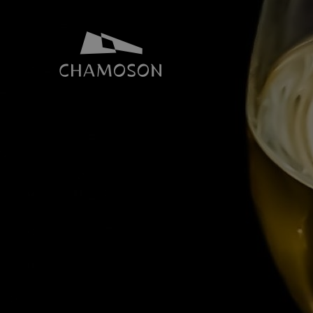
NOTRE IDENTITÉ
SALLES ET 
Histoire
Espace Joh
Géographie
Toutes nos s
Les laves torrentielles
Places de p
Livres, recettes, chansons
Le PDR Chamoson
Galeries d’images