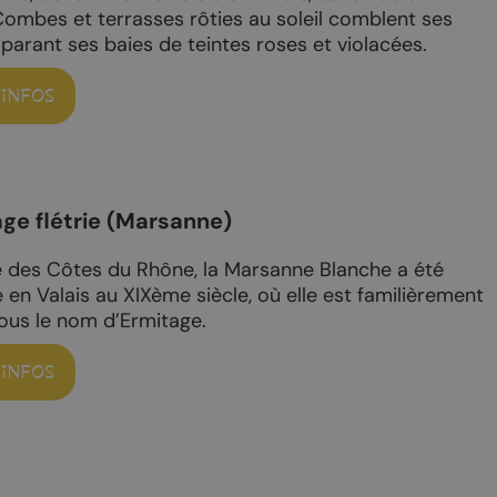
casion
Combes et terrasses rôties au soleil comblent ses
Saillon
parant ses baies de teintes roses et violacées.
Valais
’INFOS
Valais côté plaine
age flétrie (Marsanne)
e des Côtes du Rhône, la Marsanne Blanche a été
e en Valais au XIXème siècle, où elle est familièrement
ous le nom d’Ermitage.
COMMERCES
’INFOS
hambres d’hôtes
Produits du terroir
de vacances
Les caves
rs