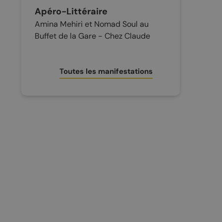
Apéro-Littéraire
Amina Mehiri et Nomad Soul au
Buffet de la Gare - Chez Claude
Toutes les manifestations
CONTACT ET INFOS PRATIQUES
Office du tourisme
Accès et transports
Brochures touristiques