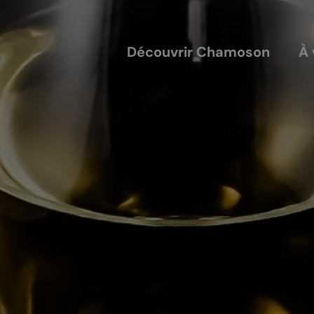
Découvrir Chamoson
À 
COUVERTS
NOS ACTEURS
annis
Les entreprises
alles
Les sociétés locales
ique-nique
Les caves
L'AVTC
Le GACIC
Les structures viticoles