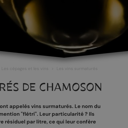
Les cépages et les vins
Les vins surmaturés
URÉS DE CHAMOSON
 sont appelés
vins surmaturés
. Le nom du
mention "
flétri
". Leur particularité ? Ils
 ET CULTURE
ŒNOTOURISME
ésiduel par litre, ce qui leur confère