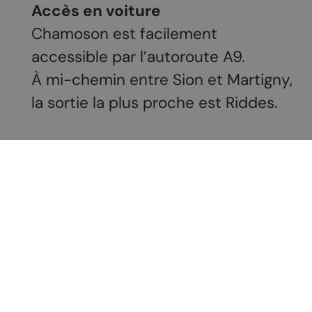
Accès en voiture
Chamoson est facilement
accessible par l’autoroute A9.
À mi-chemin entre Sion et Martigny,
la sortie la plus proche est Riddes.
Nous vous conseillons de contrôler
les horaires de bus ou de train sur
internet.
Agenda