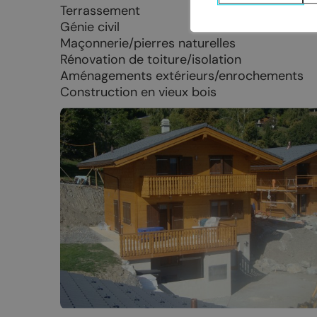
Nuit de la randonnée
Livres d’oc
Terrassement
Génie civil
Bal du 1er août
Maçonnerie/pierres naturelles
La Fête du Livre
Rénovation de toiture/isolation
Aménagements extérieurs/enrochements
Truffes et Vins de Chamoson
Construction en vieux bois
La Saint-André
Annoncer votre événement
MANGER
DORMIR
Tous les restaurants
Hôtels et c
Chamoson
Logements 
St-Pierre-de-Clages
Camping-ca