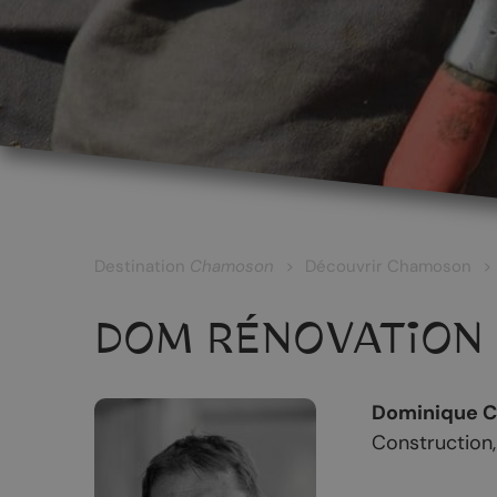
LES CÉPAGES ET LES VINS
Les vins blancs
Les vins rouges
Les vins rosés
Destination
Chamoson
Découvrir Chamoson
Les vins surmaturés
DOM RÉNOVATION 
Le Johannis
Dominique 
Construction,
RANDONNÉES
PATRIMOINE