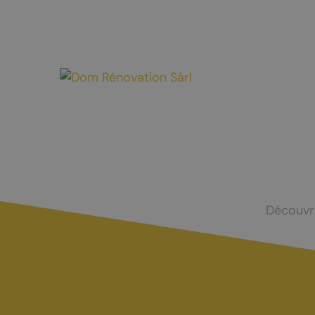
Mayens-de-Chamoson
Agence de l
St-Valentin
Devenir log
Chasse et menus d'automne
La brisolée
Découvr