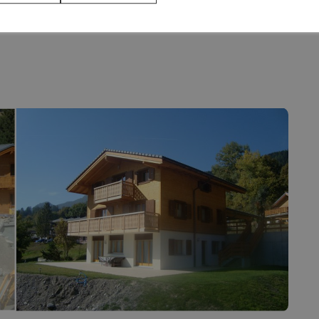
casion
Saillon
Valais
Valais côté plaine
COMMERCES
hambres d’hôtes
Produits du terroir
de vacances
Les caves
rs