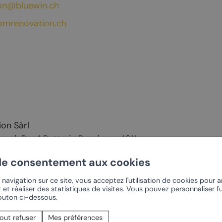
on@bluewin.ch
t-Pierre-de-Clages
Offres oenotouristiques
omrenovation.ch
t-Pierre
Sentier du Cep à la Cime
se du Livre
Rando dans le vignoble
Chamoson
Les Caves
rt
Confrérie du Johannis
on Sàrl
and-Pro 1 Batterie Rondonne 1011
PRÈS DE CHEZ NOUS
 de Chamoson
de consentement aux cookies
07
onnalisés
Ovronnaz
navigation sur ce site, vous acceptez l'utilisation de cookies pour 
3
 et réaliser des statistiques de visites. Vous pouvez personnaliser l'u
vin
Coteaux du Soleil –
bouton ci-dessous.
Derborence
ourmands
ments
out refuser
Mes préférences
La Tzoumaz