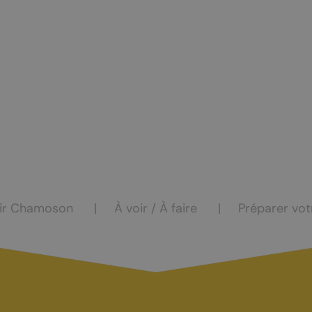
ocation
eur
ir Chamoson
À voir / À faire
Préparer vot