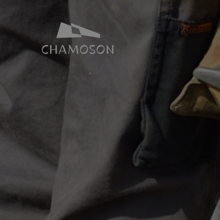
NOTRE IDENTITÉ
SALLES ET 
Histoire
Espace Joh
Géographie
Toutes nos s
Les laves torrentielles
Places de p
Livres, recettes, chansons
Le PDR Chamoson
Galeries d’images