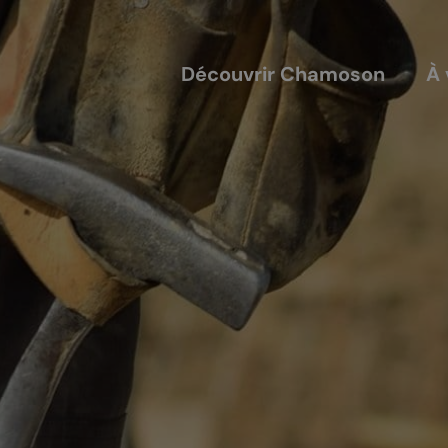
Découvrir Chamoson
À 
COUVERTS
NOS ACTEURS
annis
Les entreprises
alles
Les sociétés locales
ique-nique
Les caves
L'AVTC
Le GACIC
Les structures viticoles