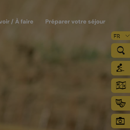
voir / À faire
Préparer votre séjour
FR
LE VIGNOBLE
Les sols
Le climat
Les secteurs d’encépagement
Chamoson Grand Cru
L’environnement une priorité