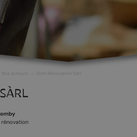
Nos acteurs
Dom Rénovation Sàrl
SÀRL
Comby
 rénovation
 ET CULTURE
ŒNOTOURISME