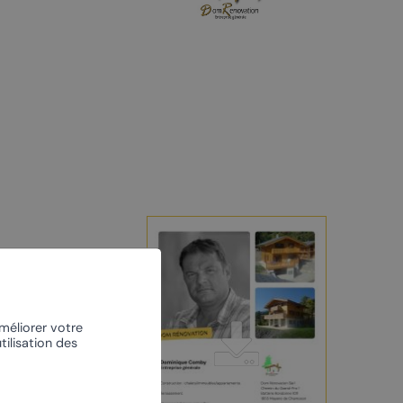
À vélo
L’escalade
Le centre nordique
améliorer votre
tilisation des