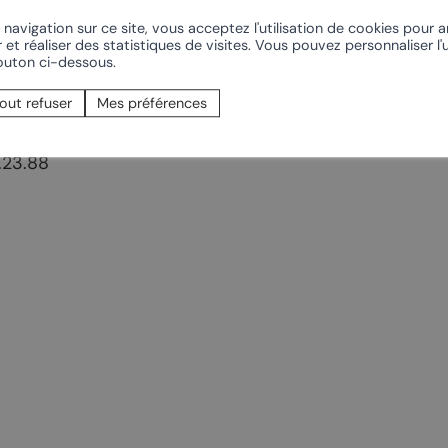
t-Pierre-de-Clages
Offres oenotouristiques
/ecole-primaire-1371/
navigation sur ce site, vous acceptez l'utilisation de cookies pour 
 et réaliser des statistiques de visites. Vous pouvez personnaliser l'u
t-Pierre
Sentier du Cep à la Cime
bouton ci-dessous.
se du Livre
Rando dans le vignoble
Fosseau 15
out refuser
Mes préférences
Chamoson
Les Caves
amoson
rt
Confrérie du Johannis
.23.88
PRÈS DE CHEZ NOUS
onnalisés
Ovronnaz
vin
Coteaux du Soleil –
Derborence
ourmands
La Tzoumaz