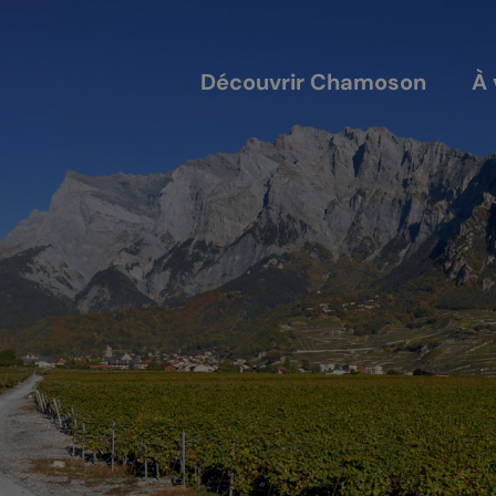
Découvrir Chamoson
À 
COUVERTS
NOS ACTEURS
annis
Les entreprises
alles
Les sociétés locales
ique-nique
Les caves
L'AVTC
Le GACIC
Les structures viticoles