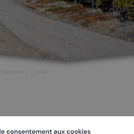
Nos acteurs
Ecole
irp.chamoson@edu.vs.ch
 ET CULTURE
ŒNOTOURISME
de consentement aux cookies
ttps://www.chamoson.net/fr/vivre-a-chamoson/jeune