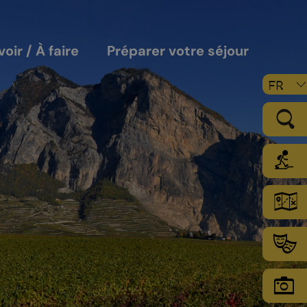
voir / À faire
Préparer votre séjour
FR
LE VIGNOBLE
Les sols
Le climat
Les secteurs d’encépagement
Chamoson Grand Cru
L’environnement une priorité