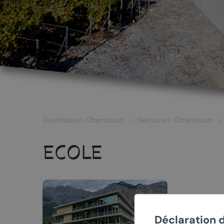
LES CÉPAGES ET LES VINS
Les vins blancs
Les vins rouges
Les vins rosés
Destination
Chamoson
Découvrir Chamoson
Les vins surmaturés
ECOLE
Le Johannis
d
RANDONNÉES
PATRIMOINE
Déclaration 
h