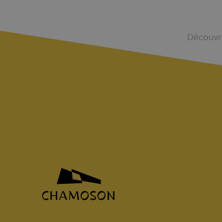
Nuit de la randonnée
Livres d’oc
Bal du 1er août
Découvr
La Fête du Livre
Truffes et Vins de Chamoson
La Saint-André
Annoncer votre événement
MANGER
DORMIR
Tous les restaurants
Hôtels et c
Chamoson
Logements 
St-Pierre-de-Clages
Camping-ca