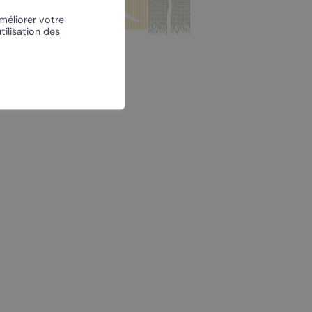
À vélo
améliorer votre
tilisation des
L’escalade
Le centre nordique