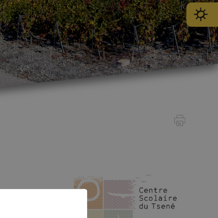
SPORT
sse-et-formatio