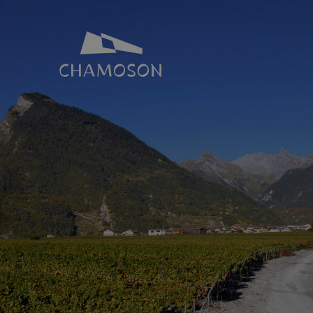
NOTRE IDENTITÉ
SALLES ET 
Histoire
Espace Joh
Géographie
Toutes nos s
Les laves torrentielles
Places de p
Livres, recettes, chansons
Le PDR Chamoson
Galeries d’images