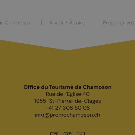
casion
Saillon
Valais
ir Chamoson
À voir / À faire
Préparer vot
Valais côté plaine
Office du Tourisme de Chamoson
COMMERCES
Rue de l’Eglise 40
1955
St-Pierre-de-Clages
hambres d’hôtes
Produits du terroir
+41 27 306 50 06
info@promochamoson.ch
de vacances
Les caves
rs