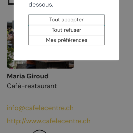
dessous.
Tout accepter
Tout refuser
Mes préférences
Maria Giroud
Café-restaurant
info@cafelecentre.ch
http://www.cafelecentre.ch