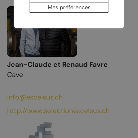
Mes préférences
Jean-Claude et Renaud Favre
Cave
info@excelsus.ch
http://www.selectionexcelsus.ch