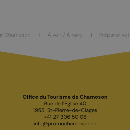
ocation
eur
ir Chamoson
À voir / À faire
Préparer vot
Office du Tourisme de Chamoson
Rue de l’Eglise 40
1955
St-Pierre-de-Clages
+41 27 306 50 06
info@promochamoson.ch