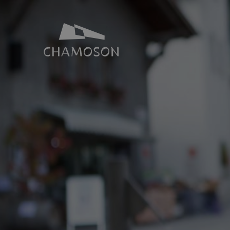
NOTRE IDENTITÉ
SALLES ET 
Histoire
Espace Joh
Géographie
Toutes nos s
Les laves torrentielles
Places de p
Livres, recettes, chansons
Le PDR Chamoson
Galeries d’images