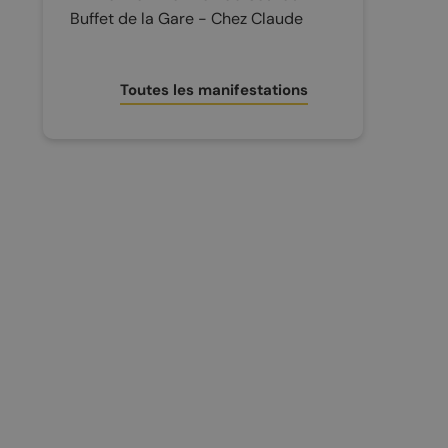
Buffet de la Gare - Chez Claude
Toutes les manifestations
CONTACT ET INFOS PRATIQUES
Office du tourisme
Accès et transports
Brochures touristiques