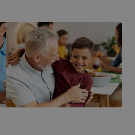
casion
Saillon
Valais
Valais côté plaine
COMMERCES
hambres d’hôtes
Produits du terroir
de vacances
Les caves
rs