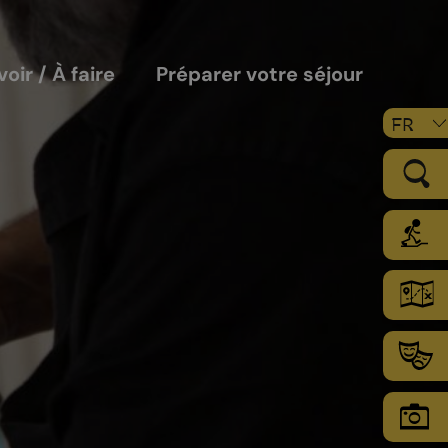
voir / À faire
Préparer votre séjour
FR
LE VIGNOBLE
Les sols
Le climat
Les secteurs d’encépagement
Chamoson Grand Cru
L’environnement une priorité