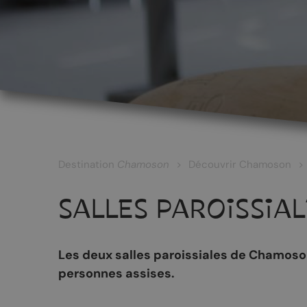
LES CÉPAGES ET LES VINS
Les vins blancs
Les vins rouges
Les vins rosés
Destination
Chamoson
Découvrir Chamoson
Les vins surmaturés
SALLES PAROISSIA
Le Johannis
Les deux salles paroissiales de Chamoson
personnes assises.
RANDONNÉES
PATRIMOINE