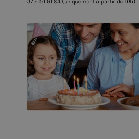
079 191 61 84 (uniquement à partir de 19h)
Nuit de la randonnée
Livres d’oc
Bal du 1er août
La Fête du Livre
Truffes et Vins de Chamoson
La Saint-André
Annoncer votre événement
MANGER
DORMIR
Tous les restaurants
Hôtels et c
Chamoson
Logements 
St-Pierre-de-Clages
Camping-ca