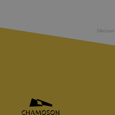
Mayens-de-Chamoson
Agence de l
St-Valentin
Devenir log
Chasse et menus d'automne
Découvr
La brisolée