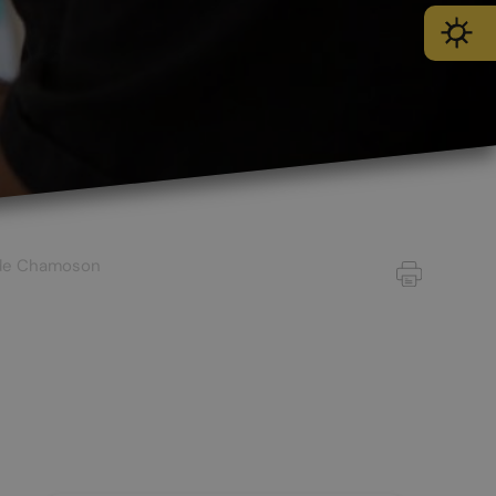
s de Chamoson
SPORT