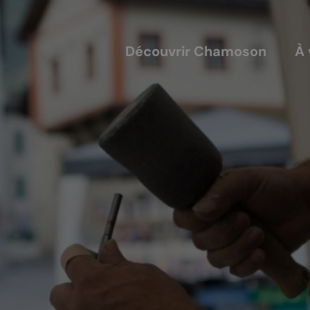
Découvrir Chamoson
À 
COUVERTS
NOS ACTEURS
annis
Les entreprises
alles
Les sociétés locales
ique-nique
Les caves
L'AVTC
Le GACIC
Les structures viticoles