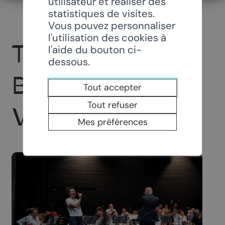
utilisateur et réaliser des
statistiques de visites.
Vous pouvez personnaliser
l'utilisation des cookies à
THE NEW BIG
l'aide du bouton ci-
dessous.
BAND LA
Tout accepter
Tout refuser
VILLAGEOISE
Mes préférences