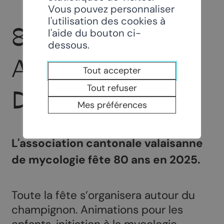
Vous pouvez personnaliser
l'utilisation des cookies à
80ÈME
l'aide du bouton ci-
dessous.
ANNIVERSAIRE
Tout accepter
Tout refuser
DE L’ACVM
Mes préférences
L'association cantonale valaisanne
de mycologie fête 80 ans en 2025.
Toute la fête s’organisera autour du
champignon. Animations pour les