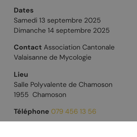
Dates
Samedi 13 septembre 2025
Dimanche 14 septembre 2025
Contact
Association Cantonale
Valaisanne de Mycologie
Lieu
Salle Polyvalente de Chamoson
1955
Chamoson
Téléphone
079 456 13 56
Site web
https://www.champi-