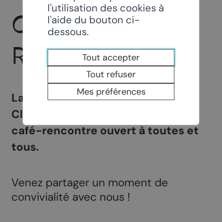
l'utilisation des cookies à
CAFÉS
l'aide du bouton ci-
dessous.
RENCONTRES
Tout accepter
Tout refuser
Mes préférences
La commune de Chamoson et le
Club des Aînés vous invitent au
café-rencontre ouvert à toutes et
tous.
Venez partager un moment de
convivialité avec nous !