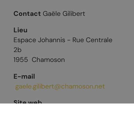
Contact
Gaële Gilibert
Lieu
Espace Johannis - Rue Centrale
2b
1955
Chamoson
E-mail
gaele.gilibert@chamoson.net
Site web
https://www.chamoson.net