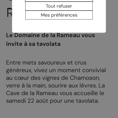
Tout refuser
RAMEAU
Mes préférences
Le Domaine de la Rameau vous
invite à sa tavolata
Entre mets savoureux et crus
généreux, vivez un moment convivial
au cœur des vignes de Chamoson,
verre à la main, sourire aux lèvres. La
Cave de la Rameau vous accueille le
samedi 22 août pour une tavolata.