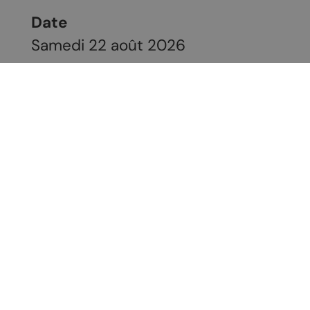
Date
Samedi 22 août 2026
Contact
Domaine de la Rameau
Lieu
Route de la rameau 5a
1955
Chamoson
Téléphone
+41796078768
E-mail
info@rameau.ch
Site web
https://www.rameau.ch/fr/