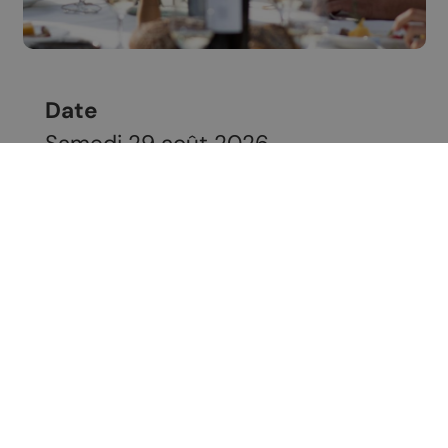
Date
Samedi 29 août 2026
Contact
Sélection Comby
Lieu
Rue Tsarreire 7
1955
Chamoson
Téléphone
+41 79 826 97 53
E-mail
emilien@comby-vins.ch