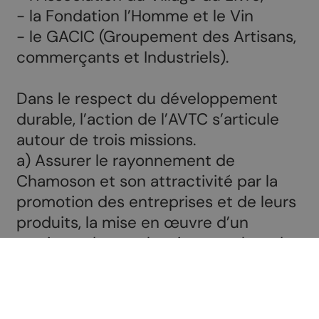
- la Fondation l’Homme et le Vin
- le GACIC (Groupement des Artisans,
commerçants et Industriels).
Dans le respect du développement
durable, l’action de l’AVTC s’articule
autour de trois missions.
a) Assurer le rayonnement de
Chamoson et son attractivité par la
promotion des entreprises et de leurs
produits, la mise en œuvre d’un
tourisme doux et la mise en valeur de
la vie culturelle et du cadre de vie,
b) Soutenir les acteurs locaux par la
mise à disposition de compétences de