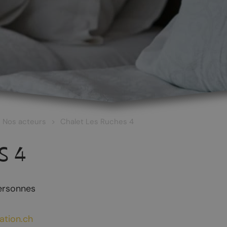
Nos acteurs
Chalet Les Ruches 4
S 4
ersonnes
 ET CULTURE
ŒNOTOURISME
ation.ch