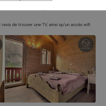
casion
 d’une salle à manger et d‘une cuisine équipée
Saillon
teur, lave-vaisselle, appareils à raclette et
Valais
ravis de trouver une TV, ainsi qu’un accès wifi
Valais côté plaine
COMMERCES
hambres d’hôtes
Produits du terroir
de vacances
Les caves
rs