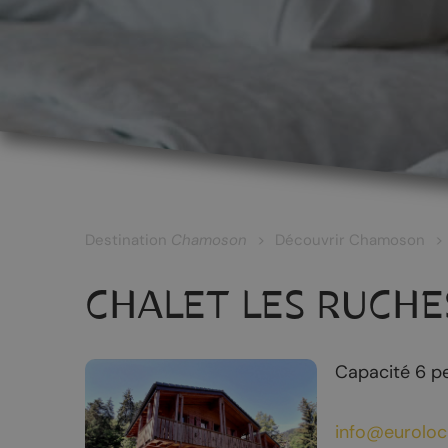
LES CÉPAGES ET LES VINS
Les vins blancs
Les vins rouges
Les vins rosés
Destination
Chamoson
Découvrir Chamoson
Les vins surmaturés
CHALET LES RUCHE
Le Johannis
Capacité 6 p
RANDONNÉES
PATRIMOINE
info@euroloc