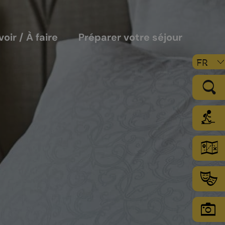
voir / À faire
Préparer votre séjour
FR
LE VIGNOBLE
Les sols
Le climat
Les secteurs d’encépagement
Chamoson Grand Cru
L’environnement une priorité