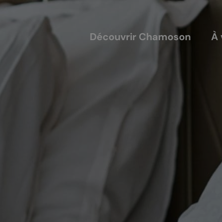
Découvrir Chamoson
À 
COUVERTS
NOS ACTEURS
annis
Les entreprises
alles
Les sociétés locales
ique-nique
Les caves
L'AVTC
Le GACIC
Les structures viticoles