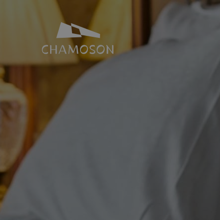
NOTRE IDENTITÉ
SALLES ET 
Histoire
Espace Joh
Géographie
Toutes nos s
Les laves torrentielles
Places de p
Livres, recettes, chansons
Le PDR Chamoson
Galeries d’images