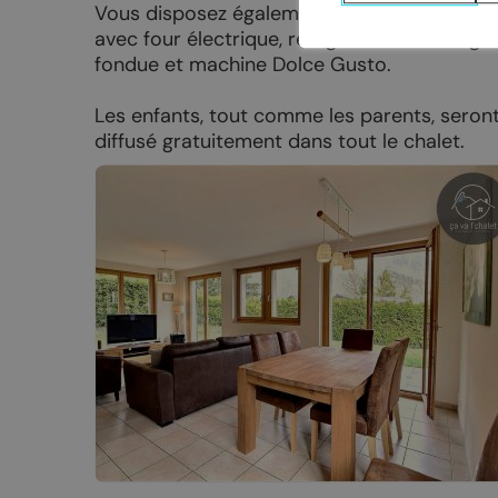
Nuit de la randonnée
Livres d’oc
Vous disposez également d‘un séjour ouvert,
avec four électrique, réfrigérateur et congéla
Bal du 1er août
fondue et machine Dolce Gusto.
La Fête du Livre
Les enfants, tout comme les parents, seront 
Truffes et Vins de Chamoson
diffusé gratuitement dans tout le chalet.
La Saint-André
Annoncer votre événement
MANGER
DORMIR
Tous les restaurants
Hôtels et c
Chamoson
Logements 
St-Pierre-de-Clages
Camping-ca