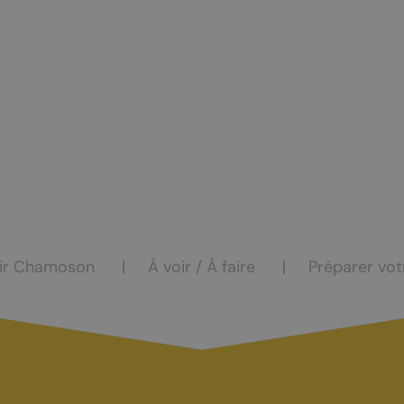
ocation
eur
ir Chamoson
À voir / À faire
Préparer vot