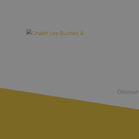
Mayens-de-Chamoson
Agence de l
St-Valentin
Devenir log
Chasse et menus d'automne
La brisolée
Découvr