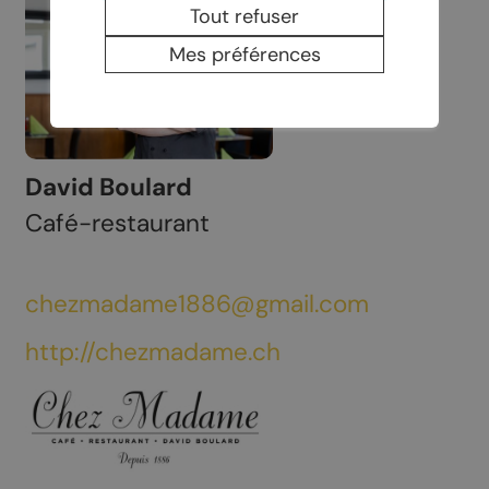
Tout refuser
Mes préférences
David Boulard
Café-restaurant
chezmadame1886@gmail.com
http://chezmadame.ch