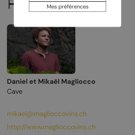
FILS
Mes préférences
Daniel et Mikaël Magliocco
Cave
mikael@maglioccovins.ch
http://www.maglioccovins.ch