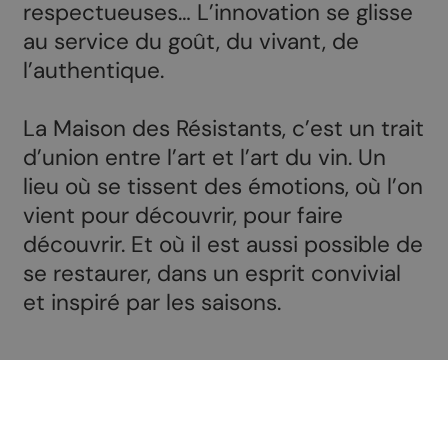
respectueuses… L’innovation se glisse
au service du goût, du vivant, de
l’authentique.
La Maison des Résistants, c’est un trait
d’union entre l’art et l’art du vin. Un
lieu où se tissent des émotions, où l’on
vient pour découvrir, pour faire
découvrir. Et où il est aussi possible de
se restaurer, dans un esprit convivial
et inspiré par les saisons.