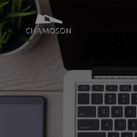
NOTRE IDENTITÉ
SALLES ET 
Histoire
Espace Joh
Géographie
Toutes nos s
Les laves torrentielles
Places de p
Livres, recettes, chansons
Le PDR Chamoson
Galeries d’images