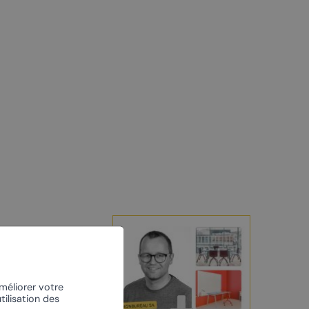
À vélo
L’escalade
Le centre nordique
améliorer votre
tilisation des