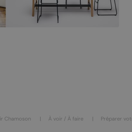
ocation
eur
ir Chamoson
À voir / À faire
Préparer vot