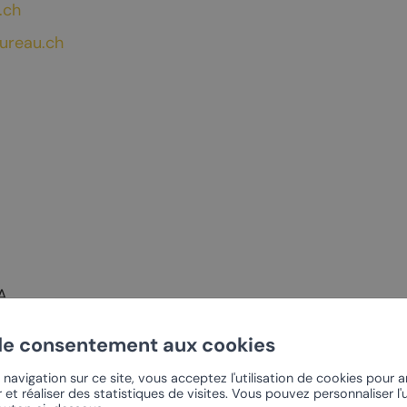
.ch
t-Pierre-de-Clages
Offres oenotouristiques
ureau.ch
t-Pierre
Sentier du Cep à la Cime
se du Livre
Rando dans le vignoble
Chamoson
Les Caves
rt
Confrérie du Johannis
PRÈS DE CHEZ NOUS
A
onnalisés
Ovronnaz
ottes 29
de consentement aux cookies
vin
Coteaux du Soleil –
Derborence
5
navigation sur ce site, vous acceptez l'utilisation de cookies pour 
ourmands
 et réaliser des statistiques de visites. Vous pouvez personnaliser l'u
La Tzoumaz