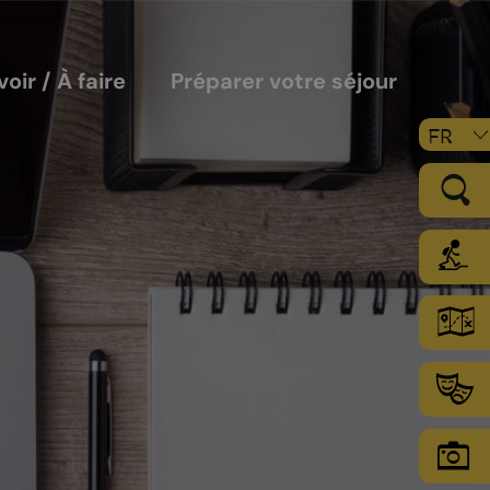
voir / À faire
Préparer votre séjour
FR
LE VIGNOBLE
Les sols
Le climat
Les secteurs d’encépagement
Chamoson Grand Cru
L’environnement une priorité