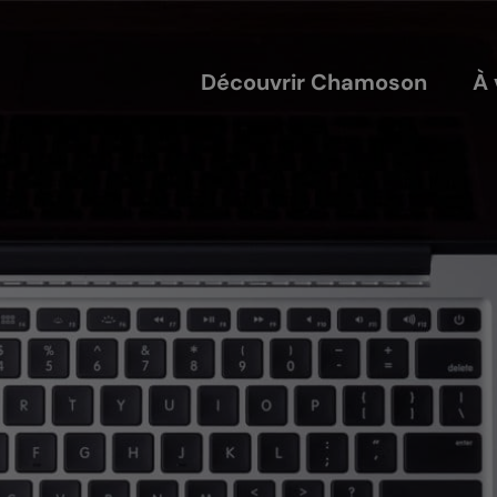
Découvrir Chamoson
À 
COUVERTS
NOS ACTEURS
annis
Les entreprises
alles
Les sociétés locales
ique-nique
Les caves
L'AVTC
Le GACIC
Les structures viticoles