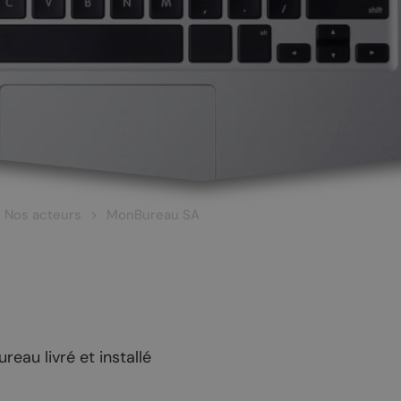
Nos acteurs
MonBureau SA
reau livré et installé
 ET CULTURE
ŒNOTOURISME