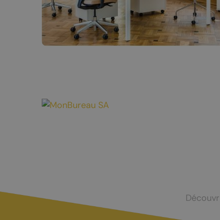
Mayens-de-Chamoson
Agence de l
St-Valentin
Devenir log
Chasse et menus d'automne
La brisolée
Découvr