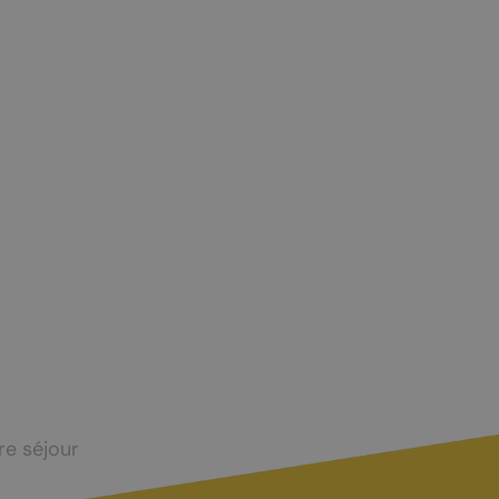
Taxes touristiques
Bornes de recharge
Carte interactive
re séjour