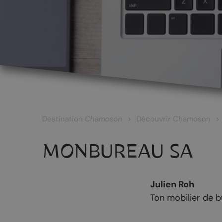
LES CÉPAGES ET LES VINS
Les vins blancs
Les vins rouges
Les vins rosés
Destination
Chamoson
Découvrir Chamoson
Les vins surmaturés
MONBUREAU SA
Le Johannis
Julien Roh
Ton mobilier de bu
RANDONNÉES
PATRIMOINE