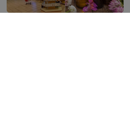
Découvrir Chamoson
À voir / À faire