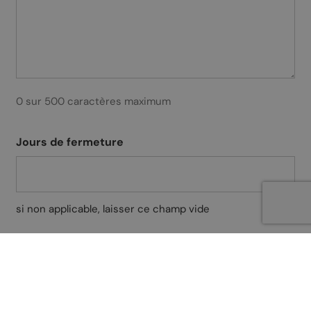
0 sur 500 caractères maximum
Jours de fermeture
si non applicable, laisser ce champ vide
Horaires d'ouverture