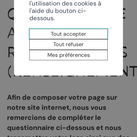
l'utilisation des cookies à
QUESTIONNAIRE
l'aide du bouton ci-
dessous.
AUX
Tout accepter
Tout refuser
RESTAURATEURS
Mes préférences
(RENSEIGNEMENT
Afin de composer votre page sur
notre site internet, nous vous
remercions de compléter le
questionnaire ci-dessous et nous