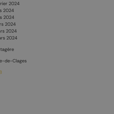
ocation
rier 2024
s 2024
eur
s 2024
rs 2024
rs 2024
ars 2024
otagère
re-de-Clages
8