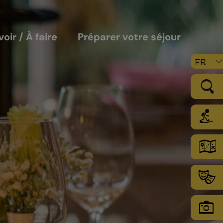
voir / À faire
Préparer votre séjour
FR
LE VIGNOBLE
Les sols
Le climat
Les secteurs d’encépagement
Chamoson Grand Cru
L’environnement une priorité