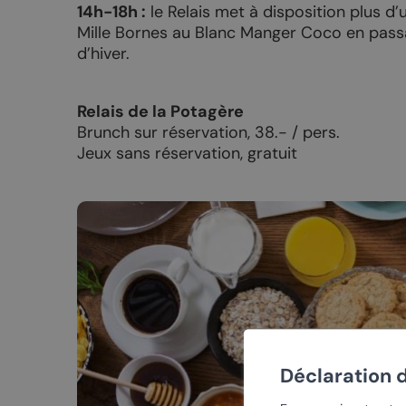
14h-18h :
le Relais met à disposition plus d’
Découvrir Chamoson à pied
Eglise de S
Mille Bornes au Blanc Manger Coco en passa
Le Chemin du Vignoble
Village de S
d’hiver.
Le Chemin du vignoble Fully,
Village suis
Saillon, Leytron, Chamoson
Relais de la Potagère
Eglise de 
Brunch sur réservation, 38.- / pers.
Le Tour des Muverans
Galeries d’a
Jeux sans réservation, gratuit
Randonnées hivernales
LES ÉVÉNEMENTS
SHOPPING
Agenda général
Objets pers
La Fête de la Taille
Acheter du 
Déclaration 
Les Caves ouvertes
Cadeaux g