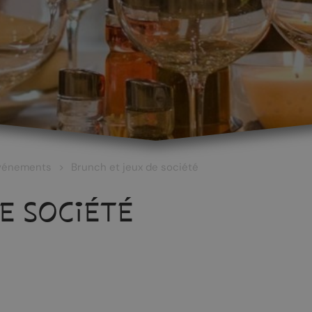
vénements
Brunch et jeux de société
E SOCIÉTÉ
 ET CULTURE
ŒNOTOURISME