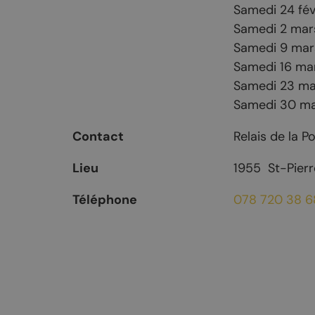
Mayens-de-Chamoson
Agence de l
Samedi 24 fév
Samedi 2 mar
St-Valentin
Devenir log
Samedi 9 mar
Chasse et menus d'automne
Samedi 16 ma
La brisolée
Samedi 23 ma
Samedi 30 m
Contact
Relais de la P
Lieu
1955
St-Pier
Téléphone
078 720 38 6