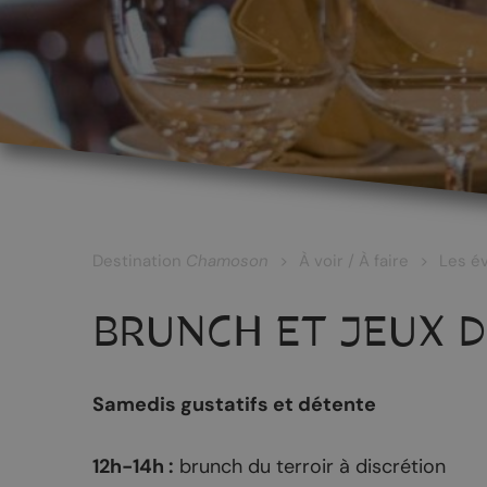
LES CÉPAGES ET LES VINS
Les vins blancs
Les vins rouges
Les vins rosés
Destination
Chamoson
À voir / À faire
Les é
Les vins surmaturés
BRUNCH ET JEUX D
Le Johannis
Samedis gustatifs et détente
RANDONNÉES
PATRIMOINE
12h-14h :
brunch du terroir à discrétion