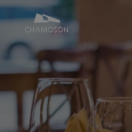
NOTRE IDENTITÉ
SALLES ET 
Histoire
Espace Joh
Géographie
Toutes nos s
Les laves torrentielles
Places de p
Livres, recettes, chansons
Le PDR Chamoson
Galeries d’images