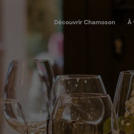
Découvrir Chamoson
À 
COUVERTS
NOS ACTEURS
annis
Les entreprises
alles
Les sociétés locales
ique-nique
Les caves
L'AVTC
Le GACIC
Les structures viticoles