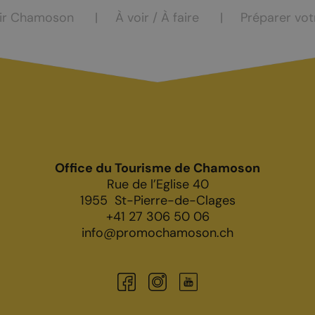
ir Chamoson
À voir / À faire
Préparer vot
Office du Tourisme de Chamoson
Rue de l’Eglise 40
1955
St-Pierre-de-Clages
+41 27 306 50 06
info@promochamoson.ch