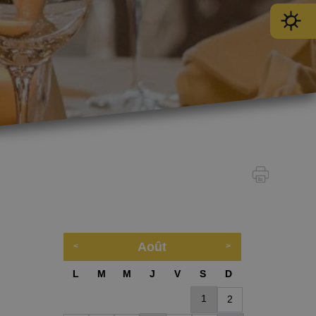
Août
L
M
M
J
V
S
D
SPORT
1
2