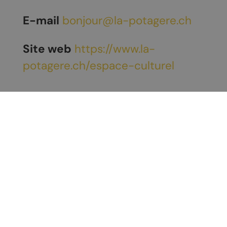
E-mail
bonjour@la-potagere.ch
Site web
https://www.la-
potagere.ch/espace-culturel
Découvrir Chamoson
À voir / À faire