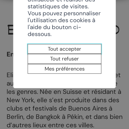
statistiques de visites.
Vous pouvez personnaliser
l'utilisation des cookies à
ELIANE AMHERD
l'aide du bouton ci-
dessous.
Tout accepter
En Concert
Tout refuser
Mes préférences
Eliane est une chanteuse, guitariste et
autrice-compositrice qui transcende
les genres. Née en Suisse et résidant à
New York, elle s’est produite dans des
clubs et festivals de Buenos Aires à
Berlin, de Bangkok à Pékin, et dans bien
d’autres lieux entre ces villes.