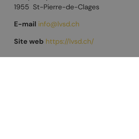
1955
St-Pierre-de-Clages
E-mail
info@lvsd.ch
Site web
https://lvsd.ch/
Découvrir Chamoson
À voir / À faire