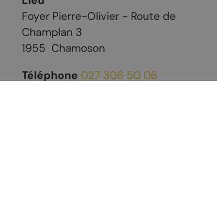
Lieu
Foyer Pierre-Olivier - Route de
Champlan 3
1955
Chamoson
Téléphone
027 306 50 06
E-mail
info@promochamoson.ch
Site web
https://www.booking-
corner.com/cmsscripts/bookOnline.as
lang=fr&eco=otchamoson&num=4380