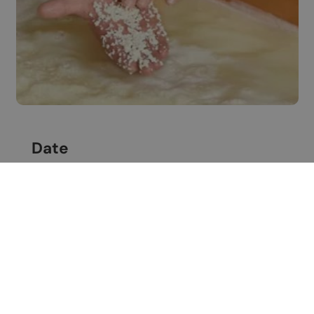
Date
Samedi 13 juin 2026
Contact
Office du tourisme de
Chamoson
Lieu
Cour de l'école de Chamoson