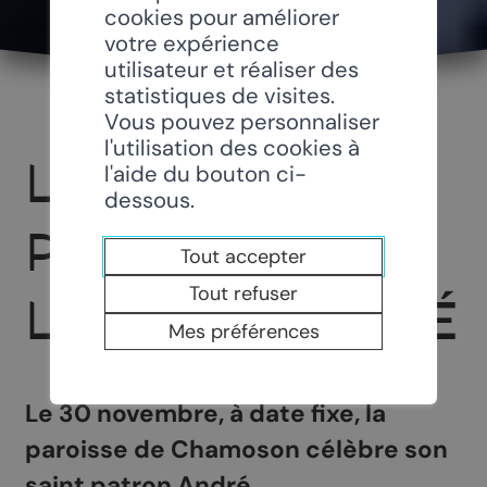
cookies pour améliorer
votre expérience
utilisateur et réaliser des
statistiques de visites.
Vous pouvez personnaliser
l'utilisation des cookies à
LA FÊTE
l'aide du bouton ci-
dessous.
PATRONALE DE
Tout accepter
Tout refuser
LA SAINT-ANDRÉ
Mes préférences
Le 30 novembre, à date fixe, la
paroisse de Chamoson célèbre son
saint patron André.