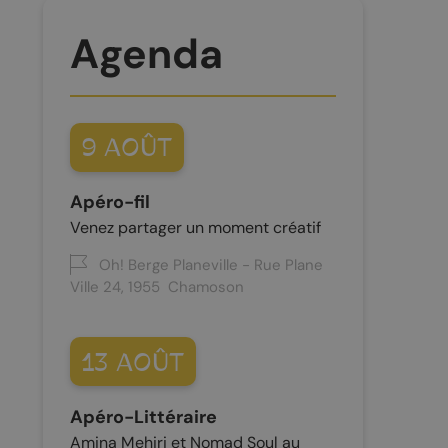
À vélo
Agenda
L’escalade
Le centre nordique
9
AOÛT
Apéro-fil
Venez partager un moment créatif
Oh! Berge Planeville - Rue Plane
Ville 24
1955
Chamoson
13
AOÛT
Apéro-Littéraire
Amina Mehiri et Nomad Soul au