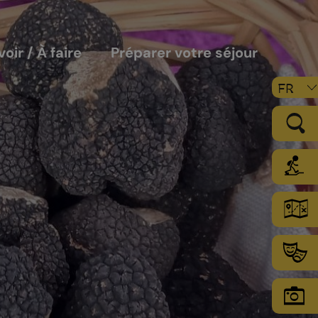
voir / À faire
Préparer votre séjour
FR
LE VIGNOBLE
Les sols
Le climat
Les secteurs d’encépagement
Chamoson Grand Cru
L’environnement une priorité