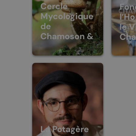
Cercle
Fon
Mycologique
l’H
de
le V
Chamoson &
Ch
environs
Loisirs et animation
Profes
Connaissance des
La FHV
champignons tant du
promot
point du vue de la
de Ch
science, des loisirs et
événe
de la gastronomie.
repése
La Potagère