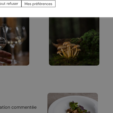
 Carruzzo dès
par le Cercle mycologique
out refuser
Mes préférences
de Chamoson & environs
station commentée