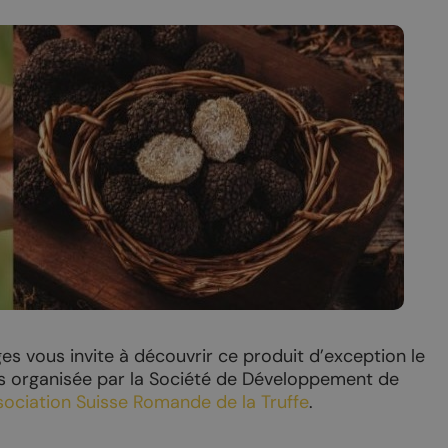
t-Pierre-de-Clages
Offres oenotouristiques
t-Pierre
Sentier du Cep à la Cime
se du Livre
Rando dans le vignoble
Chamoson
Les Caves
rt
Confrérie du Johannis
PRÈS DE CHEZ NOUS
onnalisés
Ovronnaz
s vous invite à découvrir ce produit d’exception le
is organisée par la Société de Développement de
vin
Coteaux du Soleil –
sociation Suisse Romande de la Truffe
.
Derborence
ourmands
La Tzoumaz