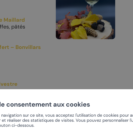
ocation
eur
e Maillard
ffes, pâtés
ert – Bonvillars
lvestre
de consentement aux cookies
navigation sur ce site, vous acceptez l'utilisation de cookies pour 
 et réaliser des statistiques de visites. Vous pouvez personnaliser l'u
bouton ci-dessous.
on de vins par
Exposition de champignons