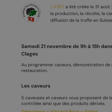
Nuit de la randonnée
Livres d’oc
L’ASRT
a été créée le 31 août 
Bal du 1er août
la production, la récolte, la ce
diffusion de la truffe en Suis
La Fête du Livre
Truffes et Vins de Chamoson
La Saint-André
Samedi 21 novembre de 9h à 15h dans 
Annoncer votre événement
Clages
Au programme: caveurs, démonstration de re
restauration.
MANGER
DORMIR
Les caveurs
Tous les restaurants
Hôtels et c
Chamoson
Logements 
5 caveuses et caveurs vous proposent de la
contrôlée ainsi que des produits dérivés.
St-Pierre-de-Clages
Camping-ca
Delecterra – Vincent Roux – Ardon