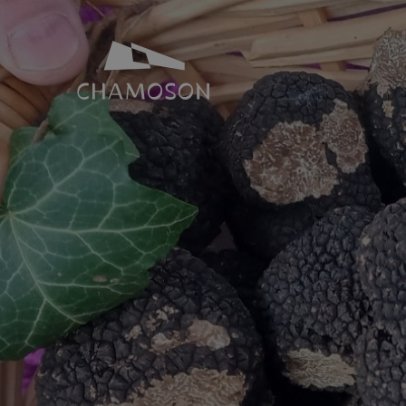
NOTRE IDENTITÉ
SALLES ET 
Histoire
Espace Joh
Géographie
Toutes nos s
Les laves torrentielles
Places de p
Livres, recettes, chansons
Le PDR Chamoson
Galeries d’images