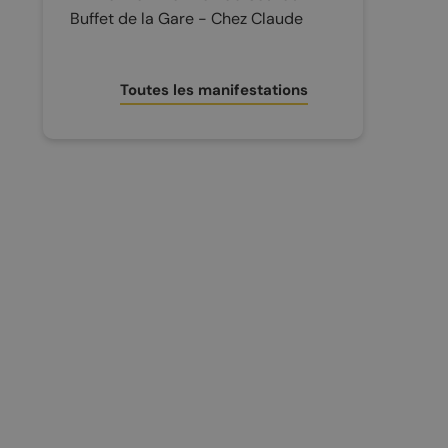
Buffet de la Gare - Chez Claude
Toutes les manifestations
CONTACT ET INFOS PRATIQUES
Office du tourisme
Accès et transports
Brochures touristiques