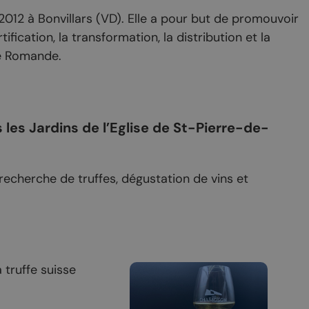
casion
2012 à Bonvillars (VD). Elle a pour but de promouvoir
Saillon
rtification, la transformation, la distribution et la
Valais
se Romande.
Valais côté plaine
les Jardins de l’Eglise de St-Pierre-de-
cherche de truffes, dégustation de vins et
COMMERCES
hambres d’hôtes
Produits du terroir
de vacances
Les caves
 truffe suisse
rs