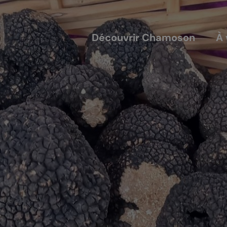
Découvrir Chamoson
À 
COUVERTS
NOS ACTEURS
annis
Les entreprises
alles
Les sociétés locales
ique-nique
Les caves
L'AVTC
Le GACIC
Les structures viticoles