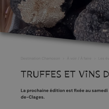
LES CÉPAGES ET LES VINS
Les vins blancs
Les vins rouges
Les vins rosés
Destination
Chamoson
À voir / À faire
Les é
Les vins surmaturés
TRUFFES ET VINS
Le Johannis
La prochaine édition est fixée au samedi
de-Clages.
RANDONNÉES
PATRIMOINE