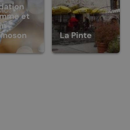
dation
omme et
in
amoson
La Pinte
sionnel
Rue de l’Eglise 30
1955
St-Pierre-de-
 assure la
ion des vins
Clages
amoson:
027 306 25 04
ments,
ntation…