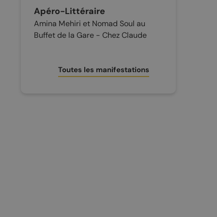
Apéro-Littéraire
Amina Mehiri et Nomad Soul au
Buffet de la Gare - Chez Claude
Toutes les manifestations
CONTACT ET INFOS PRATIQUES
Office du tourisme
Accès et transports
Brochures touristiques