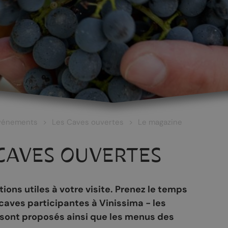
vénements
Les Caves ouvertes
Le magazine
CAVES OUVERTES
ons utiles à votre visite. Prenez le temps
 caves participantes à Vinissima - les
 ET CULTURE
ŒNOTOURISME
s sont proposés ainsi que les menus des