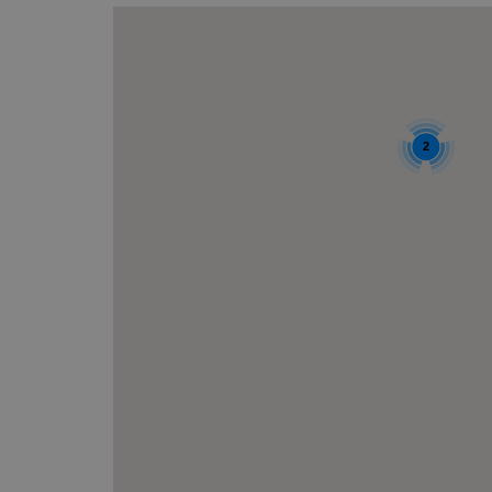
Nuit de la randonnée
Livres d’oc
Bal du 1er août
La Fête du Livre
Truffes et Vins de Chamoson
2
La Saint-André
Annoncer votre événement
MANGER
DORMIR
Tous les restaurants
Hôtels et c
Chamoson
Logements 
St-Pierre-de-Clages
Camping-ca