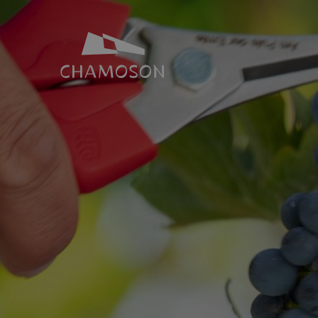
NOTRE IDENTITÉ
SALLES ET 
Histoire
Espace Joh
Géographie
Toutes nos s
Les laves torrentielles
Places de p
Livres, recettes, chansons
Le PDR Chamoson
Galeries d’images