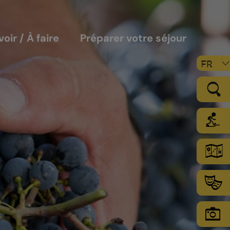
voir / À faire
Préparer votre séjour
FR
LE VIGNOBLE
Les sols
Le climat
Les secteurs d’encépagement
Chamoson Grand Cru
L’environnement une priorité