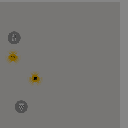
casion
Saillon
Valais
Valais côté plaine
19
15
COMMERCES
hambres d’hôtes
Produits du terroir
de vacances
Les caves
rs