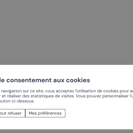
t-Pierre-de-Clages
Offres oenotouristiques
t-Pierre
Sentier du Cep à la Cime
se du Livre
Rando dans le vignoble
Chamoson
Les Caves
rt
Confrérie du Johannis
de consentement aux cookies
PRÈS DE CHEZ NOUS
navigation sur ce site, vous acceptez l'utilisation de cookies pour 
 et réaliser des statistiques de visites. Vous pouvez personnaliser l'u
bouton ci-dessous.
onnalisés
Ovronnaz
out refuser
Mes préférences
vin
Coteaux du Soleil –
Derborence
ourmands
La Tzoumaz