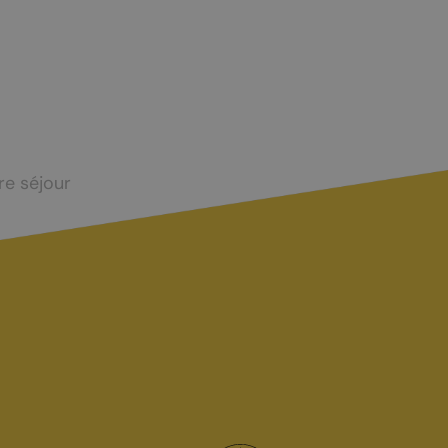
Taxes touristiques
Bornes de recharge
Carte interactive
re séjour