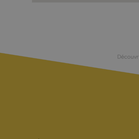
Mayens-de-Chamoson
Agence de l
St-Valentin
Devenir log
Chasse et menus d'automne
La brisolée
Découvr