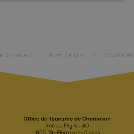
ocation
eur
ir Chamoson
À voir / À faire
Préparer vot
Office du Tourisme de Chamoson
Rue de l’Eglise 40
1955
St-Pierre-de-Clages