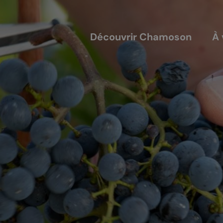
Découvrir Chamoson
À 
COUVERTS
NOS ACTEURS
annis
Les entreprises
alles
Les sociétés locales
ique-nique
Les caves
L'AVTC
Le GACIC
Les structures viticoles