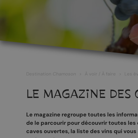
LES CÉPAGES ET LES VINS
Les vins blancs
Les vins rouges
Les vins rosés
Destination
Chamoson
À voir / À faire
Les é
Les vins surmaturés
LE MAGAZINE DES 
Le Johannis
Le magazine regroupe toutes les informati
de le parcourir pour découvrir toutes les
RANDONNÉES
PATRIMOINE
caves ouvertes, la liste des vins qui vou