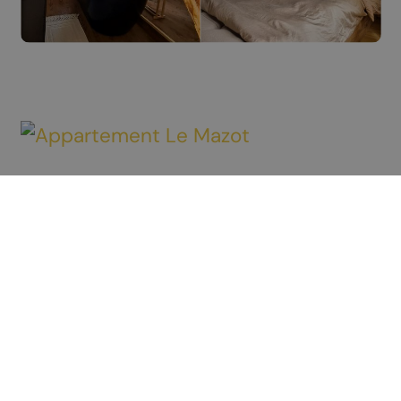
Découvrir Chamoson
À voir / À faire