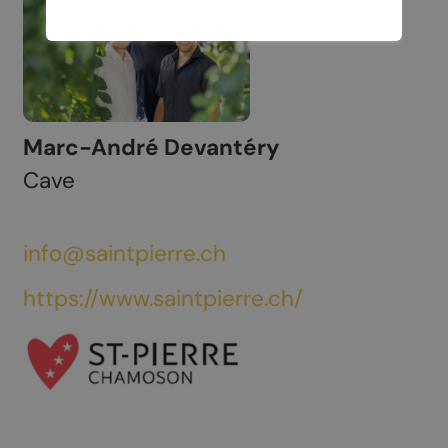
Marc-André Devantéry
Cave
info@saintpierre.ch
https://www.saintpierre.ch/