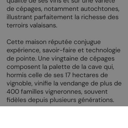
qualité de ses vins et sur une variété
de cépages, notamment autochtones,
illustrant parfaitement la richesse des
terroirs valaisans.
Cette maison réputée conjugue
expérience, savoir-faire et technologie
de pointe. Une vingtaine de cépages
composent la palette de la cave qui,
hormis celle de ses 17 hectares de
vignoble, vinifie la vendange de plus de
400 familles vigneronnes, souvent
fidèles depuis plusieurs générations.