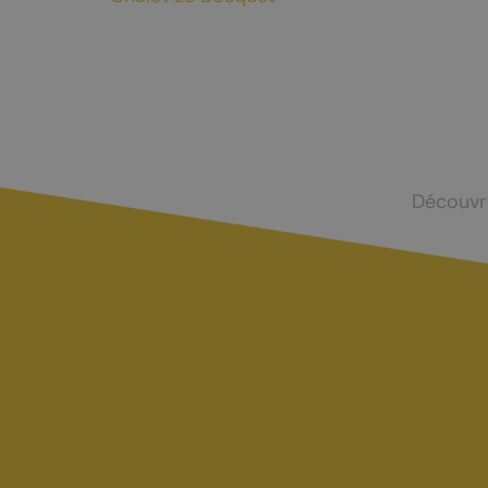
Mayens-de-Chamoson
Agence de l
St-Valentin
Devenir log
Chasse et menus d'automne
La brisolée
Découvr