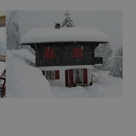
casion
Saillon
Valais
Valais côté plaine
COMMERCES
hambres d’hôtes
Produits du terroir
de vacances
Les caves
rs