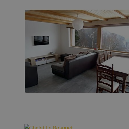
Nuit de la randonnée
Livres d’oc
Bal du 1er août
La Fête du Livre
Truffes et Vins de Chamoson
La Saint-André
Annoncer votre événement
MANGER
DORMIR
Tous les restaurants
Hôtels et c
Chamoson
Logements 
St-Pierre-de-Clages
Camping-ca