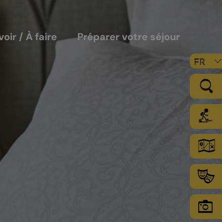
voir / À faire
Préparer votre séjour
FR
LE VIGNOBLE
Les sols
Le climat
Les secteurs d’encépagement
Chamoson Grand Cru
L’environnement une priorité