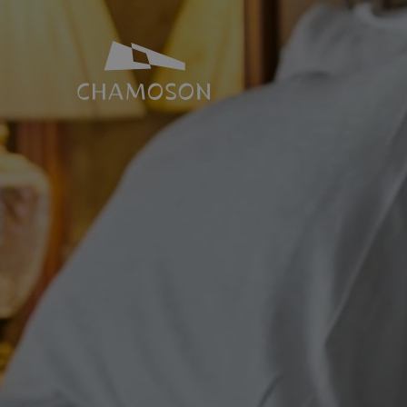
NOTRE IDENTITÉ
SALLES ET 
Histoire
Espace Joh
Géographie
Toutes nos s
Les laves torrentielles
Places de p
Livres, recettes, chansons
Le PDR Chamoson
Galeries d’images