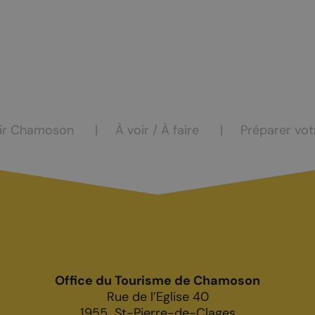
ocation
eur
ir Chamoson
À voir / À faire
Préparer vot
Office du Tourisme de Chamoson
Rue de l’Eglise 40
1955
St-Pierre-de-Clages