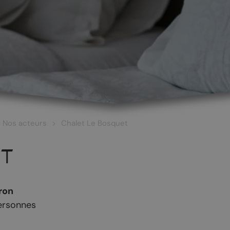
Nos acteurs
Chalet Le Bosquet
ET
ron
ersonnes
 ET CULTURE
ŒNOTOURISME