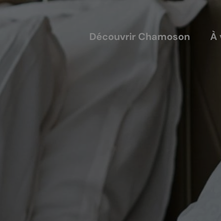
Découvrir Chamoson
À 
COUVERTS
NOS ACTEURS
annis
Les entreprises
alles
Les sociétés locales
ique-nique
Les caves
L'AVTC
Le GACIC
Les structures viticoles