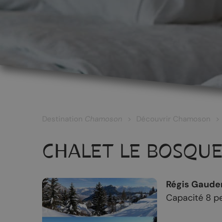
LES CÉPAGES ET LES VINS
Les vins blancs
Les vins rouges
Les vins rosés
Destination
Chamoson
Découvrir Chamoson
Les vins surmaturés
CHALET LE BOSQU
Le Johannis
Régis Gaude
Capacité 8 p
RANDONNÉES
PATRIMOINE