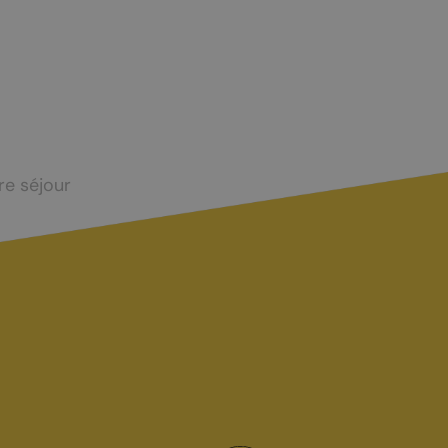
Taxes touristiques
Bornes de recharge
Carte interactive
re séjour