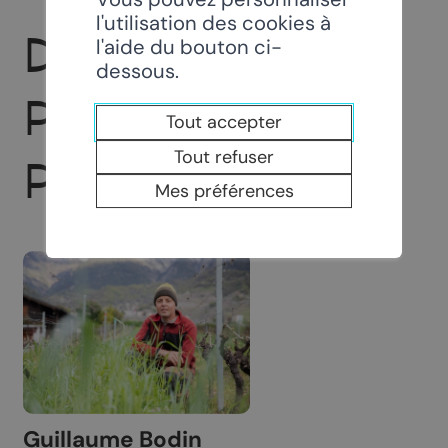
l'utilisation des cookies à
DOMAINE DES
l'aide du bouton ci-
dessous.
PETITES
Tout accepter
Tout refuser
PLANÈTES
Mes préférences
Guillaume Bodin