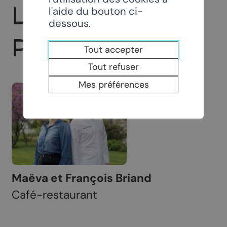
L'INSTANT
l'aide du bouton ci-
dessous.
PRÉSENT
Tout accepter
Tout refuser
Mes préférences
Maëva et François Briand
Café-restaurant