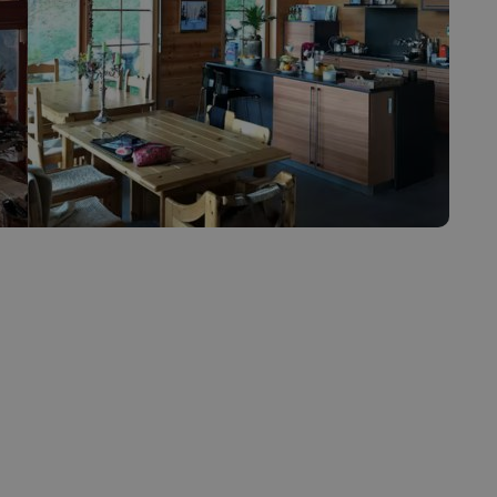
casion
Saillon
Valais
Valais côté plaine
COMMERCES
hambres d’hôtes
Produits du terroir
de vacances
Les caves
rs