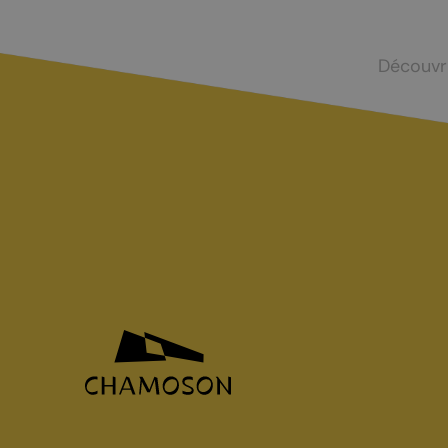
Mayens-de-Chamoson
Agence de l
St-Valentin
Devenir log
Découvr
Chasse et menus d'automne
La brisolée