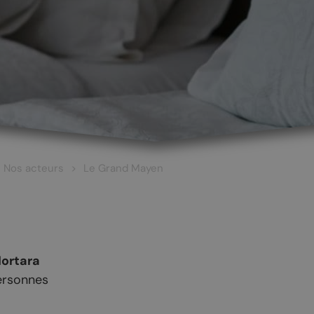
Nos acteurs
Le Grand Mayen
ortara
ersonnes
 ET CULTURE
ŒNOTOURISME