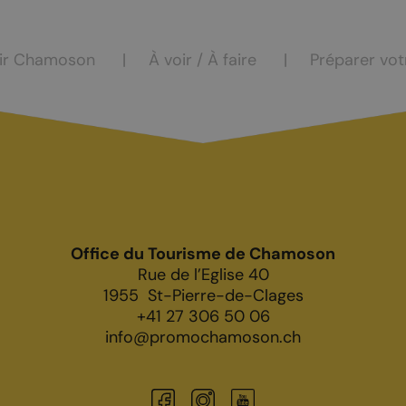
ocation
eur
ir Chamoson
À voir / À faire
Préparer vot
Office du Tourisme de Chamoson
Rue de l’Eglise 40
1955
St-Pierre-de-Clages
+41 27 306 50 06
info@promochamoson.ch