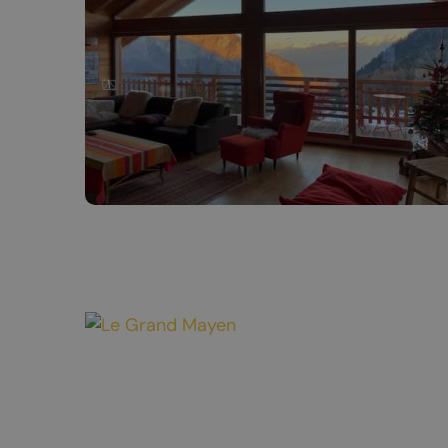
Nuit de la randonnée
Livres d’oc
Bal du 1er août
La Fête du Livre
Truffes et Vins de Chamoson
La Saint-André
Annoncer votre événement
MANGER
DORMIR
Tous les restaurants
Hôtels et c
Chamoson
Logements 
St-Pierre-de-Clages
Camping-ca