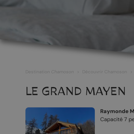
LES CÉPAGES ET LES VINS
Les vins blancs
Les vins rouges
Les vins rosés
Destination
Chamoson
Découvrir Chamoson
Les vins surmaturés
LE GRAND MAYEN
Le Johannis
Raymonde M
Capacité 7 p
RANDONNÉES
PATRIMOINE