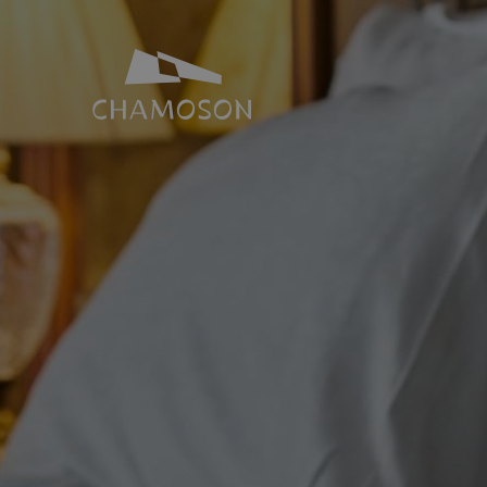
NOTRE IDENTITÉ
SALLES ET 
Histoire
Espace Joh
Géographie
Toutes nos s
Les laves torrentielles
Places de p
Livres, recettes, chansons
Le PDR Chamoson
Galeries d’images