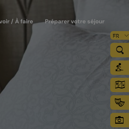
voir / À faire
Préparer votre séjour
FR
LE VIGNOBLE
Les sols
Le climat
Les secteurs d’encépagement
Chamoson Grand Cru
L’environnement une priorité