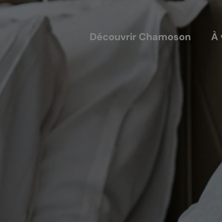
Découvrir Chamoson
À 
COUVERTS
NOS ACTEURS
annis
Les entreprises
alles
Les sociétés locales
ique-nique
Les caves
L'AVTC
Le GACIC
Les structures viticoles