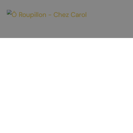
Découvrir Chamoson
À voir / À faire
Préparer votre séjour